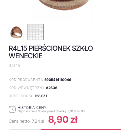
R4L15 PIERŚCIONEK SZKŁO
WENECKIE
R4L15
5905414110046
KOD PRODUCENTA:
A2636
KOD WEWNĘTRZNY:
158 SZT.
DOSTĘPNOŚĆ:
HISTORIA CENY
Najniższa cena 30 dni przed obniżką:
8,91 zł brutto
8,90 zł
Cena netto:
7,24 zł