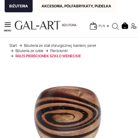
BIŻUTERIA
AKCESORIA, PÓŁFABRYKATY, PUDEŁKA
BIŻUTERIA
PLN
MENU
Start
Biżuteria ze stali chirurgicznej, kamieni, pereł
Biżuteria ze szkła
Pierścionki
R4L15 PIERŚCIONEK SZKŁO WENECKIE