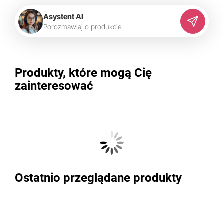
Asystent AI
P
o
r
o
z
m
a
w
i
a
j
o
p
r
o
d
u
k
c
i
e
Produkty, które mogą Cię
zainteresować
Ostatnio przeglądane produkty