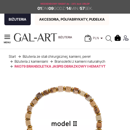
WEEKENDOWY RABAT
do - 24% kod: URLOP
01
DNI
09
GODZ.
:
14
MIN.
:
57
SEK.
BIŻUTERIA
AKCESORIA, PÓŁFABRYKATY, PUDEŁKA
BIŻUTERIA
PLN
MENU
Start
Biżuteria ze stali chirurgicznej, kamieni, pereł
Biżuteria z kamieniami
Bransoletki z kamieni naturalnych
R4O79 BRANSOLETKA JASPIS OBRAZKOWY I HEMATYT