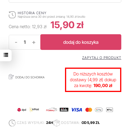
HISTORIA CENY
Najniższa cena 30 dni przed zmianą:
14,90 zł brutto
15,90 zł
Cena netto:
12,93 zł
-
+
dodaj do koszyka
ZAPYTAJ O PRODUKT
Do niższych kosztów
DODAJ DO SCHOWKA
dostawy (4,99 zł) dokup
za kwotę:
190,00 zł
CZAS WYSYŁKI:
24H
DOSTAWA:
OD 5,99 ZŁ