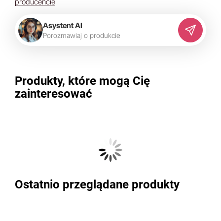
producencie
Asystent AI
P
o
r
o
z
m
a
w
i
a
j
o
p
r
o
d
u
k
c
i
e
Produkty, które mogą Cię
zainteresować
Ostatnio przeglądane produkty