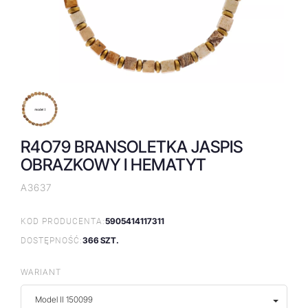
R4O79 BRANSOLETKA JASPIS
OBRAZKOWY I HEMATYT
A3637
5905414117311
KOD PRODUCENTA:
366 SZT.
DOSTĘPNOŚĆ:
WARIANT
Model II 150099