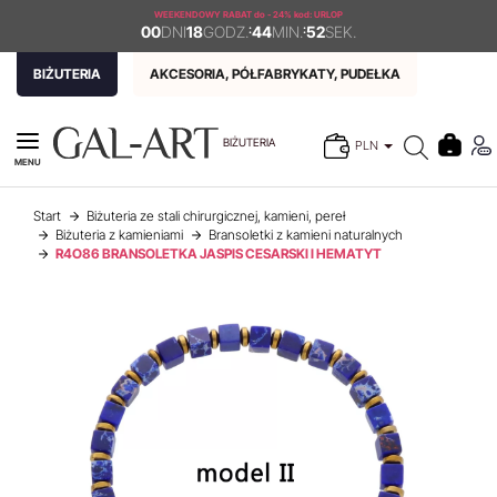
WEEKENDOWY RABAT
do - 24% kod: URLOP
00
DNI
18
GODZ.
:
44
MIN.
:
51
SEK.
BIŻUTERIA
AKCESORIA, PÓŁFABRYKATY, PUDEŁKA
BIŻUTERIA
PLN
MENU
Start
Biżuteria ze stali chirurgicznej, kamieni, pereł
Biżuteria z kamieniami
Bransoletki z kamieni naturalnych
R4O86 BRANSOLETKA JASPIS CESARSKI I HEMATYT