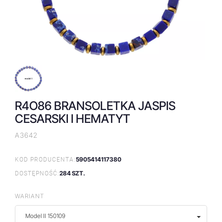
R4O86 BRANSOLETKA JASPIS
CESARSKI I HEMATYT
A3642
5905414117380
KOD PRODUCENTA:
284 SZT.
DOSTĘPNOŚĆ:
WARIANT
Model II 150109