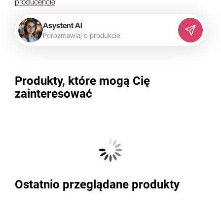
producencie
Asystent AI
P
o
r
o
z
m
a
w
i
a
j
o
p
r
o
d
u
k
c
i
e
Produkty, które mogą Cię
zainteresować
Ostatnio przeglądane produkty