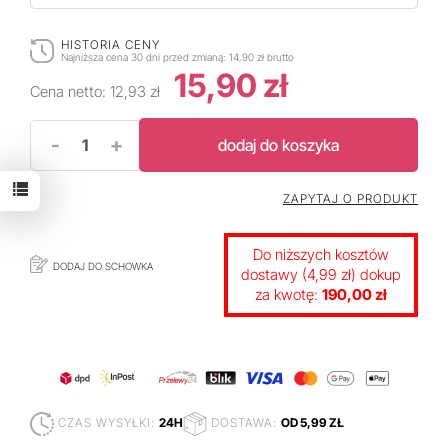
HISTORIA CENY
Najniższa cena 30 dni przed zmianą:
14,90 zł brutto
15,90 zł
Cena netto:
12,93 zł
-
+
dodaj do koszyka
ZAPYTAJ O PRODUKT
Do niższych kosztów
DODAJ DO SCHOWKA
dostawy (4,99 zł) dokup
za kwotę:
190,00 zł
CZAS WYSYŁKI:
24H
DOSTAWA:
OD 5,99 ZŁ