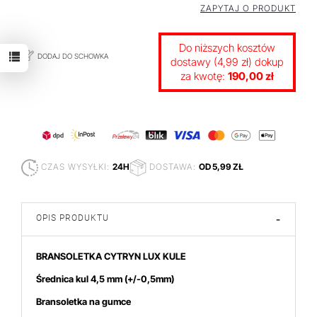
ZAPYTAJ O PRODUKT
Do niższych kosztów
DODAJ DO SCHOWKA
dostawy (4,99 zł) dokup
za kwotę:
190,00 zł
CZAS WYSYŁKI:
24H
DOSTAWA:
OD 5,99 ZŁ
OPIS PRODUKTU
-
BRANSOLETKA CYTRYN LUX KULE
Średnica kul 4,5 mm
(+/-0,5mm)
Bransoletka na gumce