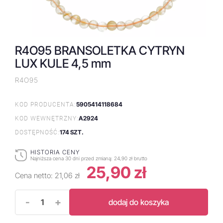
R4O95 BRANSOLETKA CYTRYN
LUX KULE 4,5 mm
R4O95
5905414118684
KOD PRODUCENTA:
A2924
KOD WEWNĘTRZNY:
174 SZT.
DOSTĘPNOŚĆ:
HISTORIA CENY
Najniższa cena 30 dni przed zmianą:
24,90 zł brutto
25,90 zł
Cena netto:
21,06 zł
-
+
dodaj do koszyka