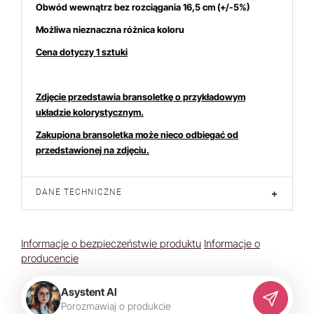
Obwód wewnątrz bez rozciągania 16,5 cm (+/-5%)
Możliwa nieznaczna różnica koloru
Cena dotyczy 1 sztuki
ch produktem interesuje się
9
osób.
Zdjęcie przedstawia bransoletkę o przykładowym
układzie kolorystycznym.
Zakupiona bransoletka może nieco odbiegać od
przedstawionej na zdjęciu.
DANE TECHNICZNE
+
Informacje o bezpieczeństwie produktu
Informacje o
producencie
Asystent AI
P
o
r
o
z
m
a
w
i
a
j
o
p
r
o
d
u
k
c
i
e