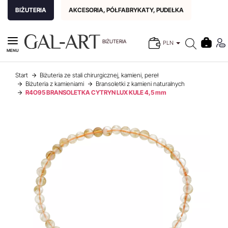
BIŻUTERIA
AKCESORIA, PÓŁFABRYKATY, PUDEŁKA
BIŻUTERIA
PLN
MENU
Start
Biżuteria ze stali chirurgicznej, kamieni, pereł
Biżuteria z kamieniami
Bransoletki z kamieni naturalnych
R4O95 BRANSOLETKA CYTRYN LUX KULE 4,5 mm