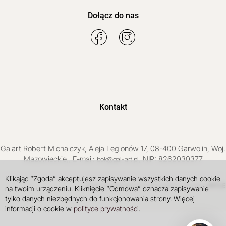
Dołącz do nas
Kontakt
Galart
Robert Michalczyk
,
Aleja Legionów 17
,
08-400
Garwolin
, Woj.
Mazowieckie
,
, E-mail:
, NIP: 8262030377
bok@gal-art.pl
Klikając “Zgoda” akceptujesz zapisywanie wszystkich danych cookie
Sklep internetowy SOTE
INTLE
projekt i wdrożenie
na twoim urządzeniu. Kliknięcie “Odmowa” oznacza zapisywanie
tylko danych niezbędnych do funkcjonowania strony. Więcej
informacji o cookie w
polityce prywatności
.