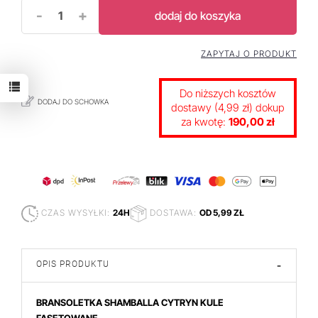
-
+
dodaj do koszyka
ZAPYTAJ O PRODUKT
Do niższych kosztów
DODAJ DO SCHOWKA
dostawy (4,99 zł) dokup
za kwotę:
190,00 zł
CZAS WYSYŁKI:
24H
DOSTAWA:
OD 5,99 ZŁ
OPIS PRODUKTU
-
BRANSOLETKA SHAMBALLA CYTRYN KULE