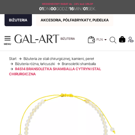
WEEKENDOWY RABAT
do - 24% kod: URLOP
01
DNI
00
GODZ.
:
16
MIN.
:
00
SEK.
BIŻUTERIA
AKCESORIA, PÓŁFABRYKATY, PUDEŁKA
BIŻUTERIA
PLN
MENU
Start
Biżuteria ze stali chirurgicznej, kamieni, pereł
Biżuteria różna, łańcuszki
Bransoletki shamballa
R4S14 BRANSOLETKA SHAMBALLA CYTRYN I STAL
CHIRURGICZNA