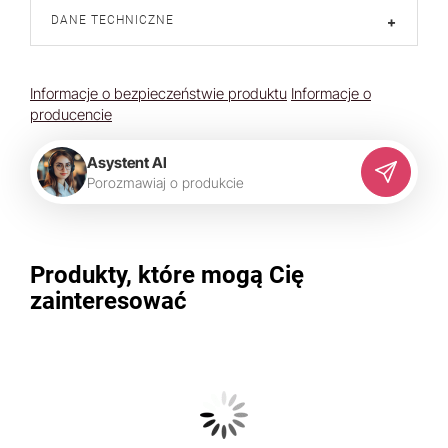
DANE TECHNICZNE
+
Informacje o bezpieczeństwie produktu
Informacje o
producencie
Asystent AI
P
o
r
o
z
m
a
w
i
a
j
o
p
r
o
d
u
k
c
i
e
Produkty, które mogą Cię
zainteresować