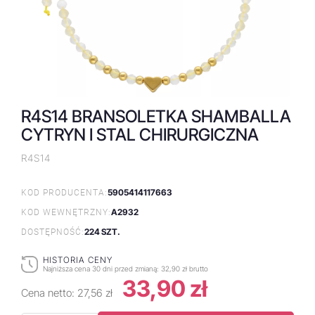
R4S14 BRANSOLETKA SHAMBALLA
CYTRYN I STAL CHIRURGICZNA
R4S14
5905414117663
KOD PRODUCENTA:
A2932
KOD WEWNĘTRZNY:
224 SZT.
DOSTĘPNOŚĆ:
HISTORIA CENY
Najniższa cena 30 dni przed zmianą:
32,90 zł brutto
33,90 zł
Cena netto:
27,56 zł