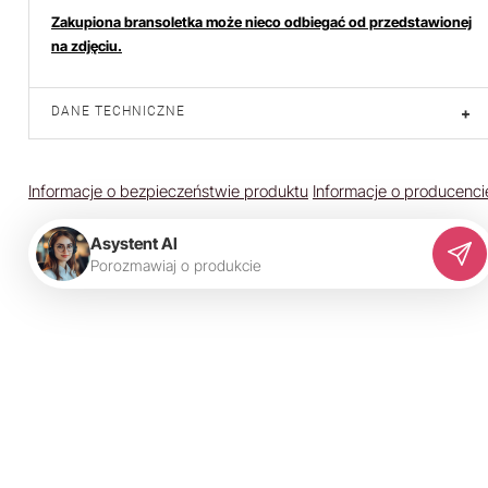
Zakupiona bransoletka może nieco odbiegać od przedstawionej
na zdjęciu.
DANE TECHNICZNE
+
Informacje o bezpieczeństwie produktu
Informacje o producenci
Asystent AI
P
o
r
o
z
m
a
w
i
a
j
o
p
r
o
d
u
k
c
i
e