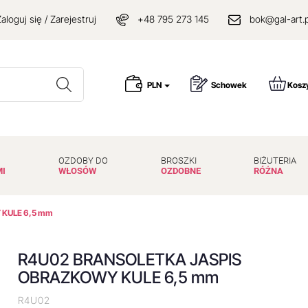
aloguj się / Zarejestruj
+48 795 273 145
bok@gal-art.p
Wyszukaj
PLN
Schowek
Kosz
OZDOBY DO
BROSZKI
BIŻUTERIA
MI
WŁOSÓW
OZDOBNE
RÓŻNA
KULE 6,5 mm
R4U02 BRANSOLETKA JASPIS
OBRAZKOWY KULE 6,5 mm
R4U02