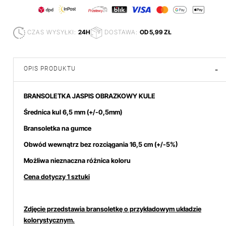
CZAS WYSYŁKI:
24H
DOSTAWA:
OD 5,99 ZŁ
OPIS PRODUKTU
-
BRANSOLETKA JASPIS OBRAZKOWY KULE
Średnica kul 6,5 mm
(+/-0,5mm)
Bransoletka na gumce
Obwód wewnątrz bez rozciągania 16,5 cm (+/-5%)
Możliwa nieznaczna różnica koloru
Cena dotyczy 1 sztuki
Zdjęcie przedstawia bransoletkę o przykładowym układzie
kolorystycznym.