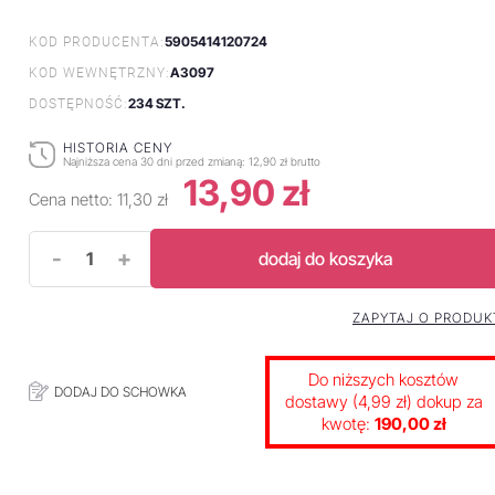
5905414120724
KOD PRODUCENTA:
A3097
KOD WEWNĘTRZNY:
234 SZT.
DOSTĘPNOŚĆ:
HISTORIA CENY
Najniższa cena 30 dni przed zmianą:
12,90 zł brutto
13,90 zł
Cena netto:
11,30 zł
-
+
dodaj do koszyka
ZAPYTAJ O PRODUK
Do niższych kosztów
DODAJ DO SCHOWKA
dostawy (4,99 zł) dokup za
kwotę:
190,00 zł