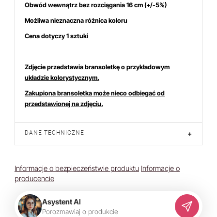
Obwód wewnątrz bez rozciągania 16 cm (+/-5%)
Możliwa nieznaczna różnica koloru
Cena dotyczy 1 sztuki
Zdjęcie przedstawia bransoletkę o przykładowym
układzie kolorystycznym.
Zakupiona bransoletka może nieco odbiegać od
przedstawionej na zdjęciu.
DANE TECHNICZNE
+
Informacje o bezpieczeństwie produktu
Informacje o
producencie
Asystent AI
P
o
r
o
z
m
a
w
i
a
j
o
p
r
o
d
u
k
c
i
e