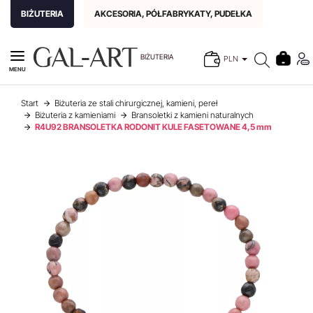
BIŻUTERIA
AKCESORIA, PÓŁFABRYKATY, PUDEŁKA
BIŻUTERIA
PLN
MENU
Start
Biżuteria ze stali chirurgicznej, kamieni, pereł
Biżuteria z kamieniami
Bransoletki z kamieni naturalnych
R4U92 BRANSOLETKA RODONIT KULE FASETOWANE 4,5 mm