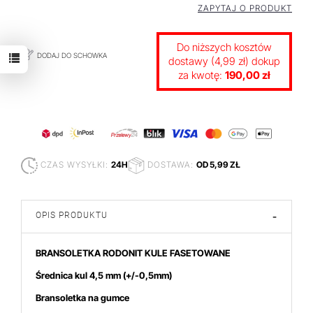
ZAPYTAJ O PRODUKT
Do niższych kosztów
DODAJ DO SCHOWKA
dostawy (4,99 zł) dokup
za kwotę:
190,00 zł
CZAS WYSYŁKI:
24H
DOSTAWA:
OD 5,99 ZŁ
OPIS PRODUKTU
-
BRANSOLETKA RODONIT KULE FASETOWANE
Średnica kul 4,5 mm
(+/-0,5mm)
Bransoletka na gumce