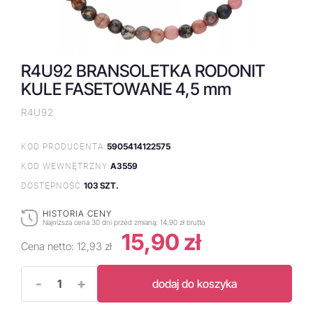
R4U92 BRANSOLETKA RODONIT
KULE FASETOWANE 4,5 mm
R4U92
5905414122575
KOD PRODUCENTA:
A3559
KOD WEWNĘTRZNY:
103 SZT.
DOSTĘPNOŚĆ:
HISTORIA CENY
Najniższa cena 30 dni przed zmianą:
14,90 zł brutto
15,90 zł
Cena netto:
12,93 zł
-
+
dodaj do koszyka