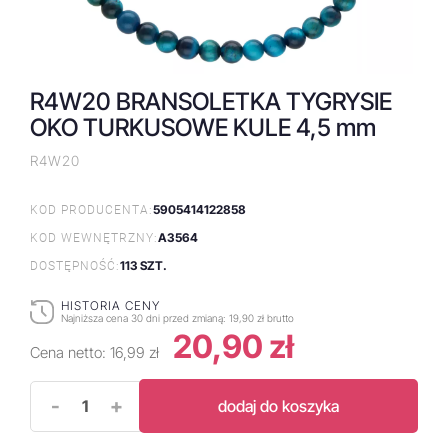
R4W20 BRANSOLETKA TYGRYSIE
OKO TURKUSOWE KULE 4,5 mm
R4W20
5905414122858
KOD PRODUCENTA:
A3564
KOD WEWNĘTRZNY:
113 SZT.
DOSTĘPNOŚĆ:
HISTORIA CENY
Najniższa cena 30 dni przed zmianą:
19,90 zł brutto
20,90 zł
Cena netto:
16,99 zł
-
+
dodaj do koszyka