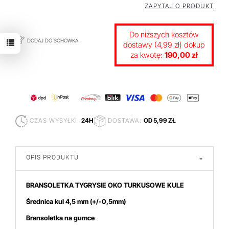
ZAPYTAJ O PRODUKT
Do niższych kosztów
DODAJ DO SCHOWKA
dostawy (4,99 zł) dokup
za kwotę:
190,00 zł
CZAS WYSYŁKI:
24H
DOSTAWA:
OD 5,99 ZŁ
OPIS PRODUKTU
-
BRANSOLETKA TYGRYSIE OKO TURKUSOWE KULE
Średnica kul 4,5 mm
(+/-0,5mm)
Bransoletka na gumce