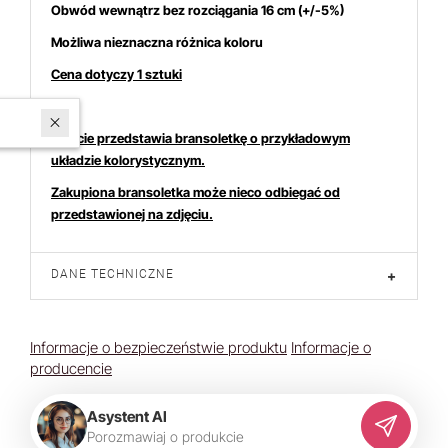
Obwód wewnątrz bez rozciągania 16 cm (+/-5%)
Możliwa nieznaczna różnica koloru
Cena dotyczy 1 sztuki
W ostatnich 7 dniach produktem interesują się
4
osoby.
Zdjęcie przedstawia bransoletkę o przykładowym
układzie kolorystycznym.
Zakupiona bransoletka może nieco odbiegać od
przedstawionej na zdjęciu.
DANE TECHNICZNE
+
Informacje o bezpieczeństwie produktu
Informacje o
producencie
Asystent AI
P
o
r
o
z
m
a
w
i
a
j
o
p
r
o
d
u
k
c
i
e