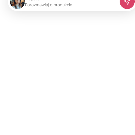
P
o
r
o
z
m
a
w
i
a
j
o
p
r
o
d
u
k
c
i
e