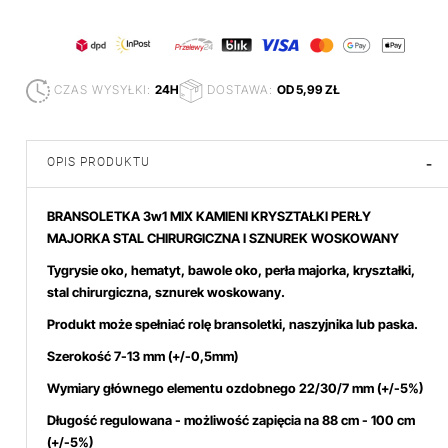
CZAS WYSYŁKI:
24H
DOSTAWA:
OD 5,99 ZŁ
OPIS PRODUKTU
-
BRANSOLETKA 3w1 MIX KAMIENI KRYSZTAŁKI PERŁY
MAJORKA STAL CHIRURGICZNA I SZNUREK WOSKOWANY
Tygrysie oko, hematyt, bawole oko, perła majorka, kryształki,
stal chirurgiczna, sznurek woskowany.
Produkt może spełniać rolę bransoletki, naszyjnika lub paska.
Szerokość 7-13
mm (+/-0,5mm)
Wymiary głównego elementu ozdobnego 22/30/7 mm (+/-5%)
Długość regulowana - możliwość zapięcia na 88 cm - 100 cm
(+/-5%)