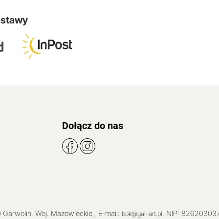
ostawy
Dołącz do nas
0
Garwolin
, Woj.
Mazowieckie
,
, E-mail:
, NIP: 82620303
bok@gal-art.pl