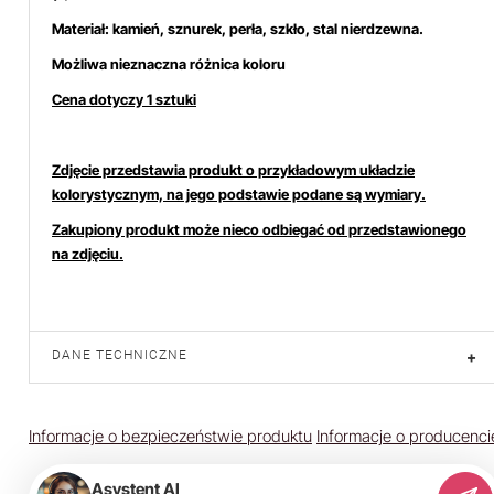
Materiał: kamień, sznurek, perła, szkło, stal nierdzewna.
Możliwa nieznaczna różnica koloru
Cena dotyczy 1 sztuki
Zdjęcie przedstawia produkt o przykładowym układzie
kolorystycznym, na jego podstawie podane są wymiary.
Zakupiony produkt może nieco odbiegać od przedstawionego
na zdjęciu.
DANE TECHNICZNE
+
Informacje o bezpieczeństwie produktu
Informacje o producenci
Asystent AI