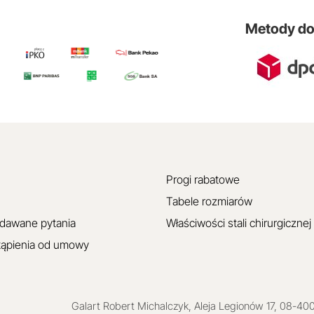
Metody d
Progi rabatowe
Tabele rozmiarów
adawane pytania
Właściwości stali chirurgicznej
tąpienia od umowy
Galart
Robert Michalczyk
,
Aleja Legionów 17
,
08-40