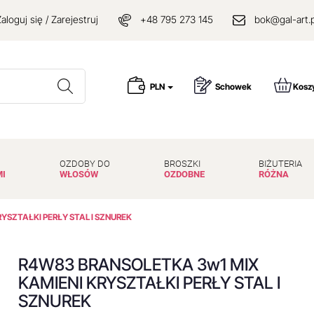
aloguj się / Zarejestruj
+48 795 273 145
bok@gal-art.p
Wyszukaj
PLN
Schowek
Kosz
OZDOBY DO
BROSZKI
BIŻUTERIA
MI
WŁOSÓW
OZDOBNE
RÓŻNA
YSZTAŁKI PERŁY STAL I SZNUREK
R4W83 BRANSOLETKA 3w1 MIX
KAMIENI KRYSZTAŁKI PERŁY STAL I
SZNUREK