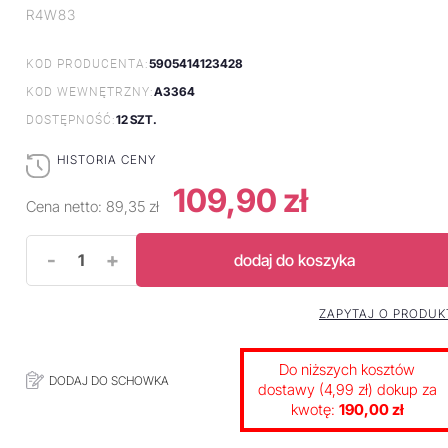
R4W83
5905414123428
KOD PRODUCENTA:
A3364
KOD WEWNĘTRZNY:
12 SZT.
DOSTĘPNOŚĆ:
HISTORIA CENY
109,90 zł
Cena netto:
89,35 zł
-
+
dodaj do koszyka
ZAPYTAJ O PRODUK
Do niższych kosztów
DODAJ DO SCHOWKA
dostawy (4,99 zł) dokup za
kwotę:
190,00 zł