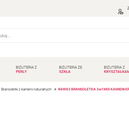
Z
BIŻUTERIA Z
BIŻUTERIA ZE
BIŻUTERIA Z
PERŁY
SZKŁA
KRYSZTAŁKA
Bransoletki z kamieni naturalnych
R4W83 BRANSOLETKA 3w1 MIX KAMIENI KR