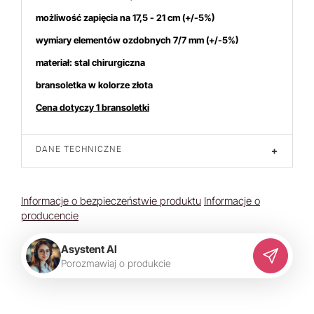
możliwość zapięcia na 17,5 - 21 cm
(+/-5%)
wymiary elementów ozdobnych 7/7 mm (+/-5%)
materiał: stal chirurgiczna
bransoletka w kolorze złota
Cena dotyczy 1 bransoletki
DANE TECHNICZNE
+
Informacje o bezpieczeństwie produktu
Informacje o
producencie
Asystent AI
P
o
r
o
z
m
a
w
i
a
j
o
p
r
o
d
u
k
c
i
e