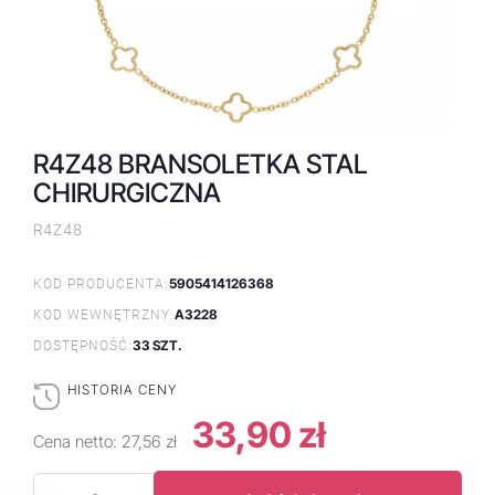
R4Z48 BRANSOLETKA STAL
CHIRURGICZNA
R4Z48
5905414126368
KOD PRODUCENTA:
A3228
KOD WEWNĘTRZNY:
33 SZT.
DOSTĘPNOŚĆ:
HISTORIA CENY
33,90 zł
Cena netto:
27,56 zł