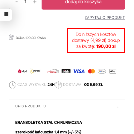
-
+
dodaj do koszyka
ZAPYTAJ O PRODUKT
Do niższych kosztów
DODAJ DO SCHOWKA
dostawy (4,99 zł) dokup
za kwotę:
190,00 zł
CZAS WYSYŁKI:
24H
DOSTAWA:
OD 5,99 ZŁ
OPIS PRODUKTU
-
BRANSOLETKA STAL CHIRURGICZNA
szerokość łańcuszka 1,4 mm
(+/-5%)