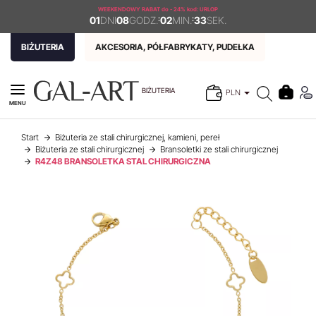
WEEKENDOWY RABAT
do - 24% kod: URLOP
01
DNI
08
GODZ.
:
02
MIN.
:
33
SEK.
BIŻUTERIA
AKCESORIA, PÓŁFABRYKATY, PUDEŁKA
BIŻUTERIA
PLN
MENU
Start
Biżuteria ze stali chirurgicznej, kamieni, pereł
Biżuteria ze stali chirurgicznej
Bransoletki ze stali chirurgicznej
R4Z48 BRANSOLETKA STAL CHIRURGICZNA