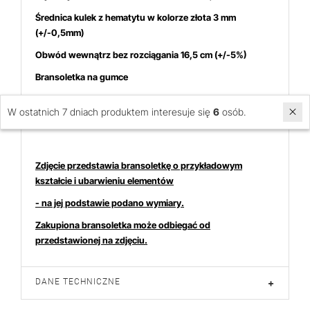
Średnica kulek z hematytu w kolorze złota 3 mm
(+/-0,5mm)
Obwód wewnątrz bez rozciągania 16,5 cm (+/-5%)
Bransoletka na gumce
Możliwa nieznaczna różnica koloru
W ostatnich 7 dniach produktem interesuje się
6
osób.
Cena dotyczy 1 bransoletki
Zdjęcie przedstawia bransoletkę o przykładowym
kształcie i ubarwieniu elementów
- na jej podstawie podano wymiary.
Zakupiona bransoletka może odbiegać od
przedstawionej na zdjęciu.
DANE TECHNICZNE
+