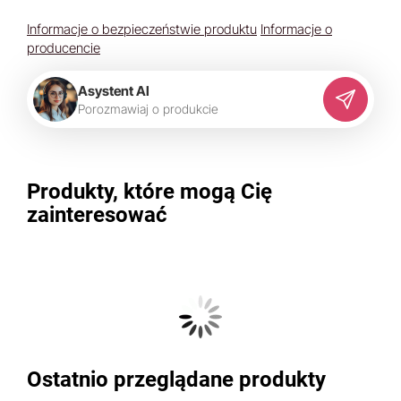
Informacje o bezpieczeństwie produktu
Informacje o
producencie
Asystent AI
P
o
r
o
z
m
a
w
i
a
j
o
p
r
o
d
u
k
c
i
e
Produkty, które mogą Cię
zainteresować
Ostatnio przeglądane produkty