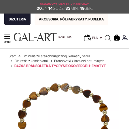
WEEKENDOWY RABAT
do - 24% kod: URLOP
00
DNI
14
GODZ.
:
33
MIN.
:
49
SEK.
BIŻUTERIA
AKCESORIA, PÓŁFABRYKATY, PUDEŁKA
BIŻUTERIA
PLN
MENU
Start
Biżuteria ze stali chirurgicznej, kamieni, pereł
Biżuteria z kamieniami
Bransoletki z kamieni naturalnych
R4Z98 BRANSOLETKA TYGRYSIE OKO SERCE I HEMATYT