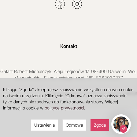
Kontakt
Galart
Robert Michalczyk
,
Aleja Legionów 17
,
08-400
Garwolin
, Woj.
Mazowieckie
,
, E-mail:
, NIP: 8262030377
bok@gal-art.pl
Klikając “Zgoda” akceptujesz zapisywanie wszystkich danych cookie
Sklep internetowy SOTE
INTLE
projekt i wdrożenie
na twoim urządzeniu. Kliknięcie “Odmowa” oznacza zapisywanie
tylko danych niezbędnych do funkcjonowania strony. Więcej
informacji o cookie w
polityce prywatności
.
Ustawienia
Odmowa
Zgoda