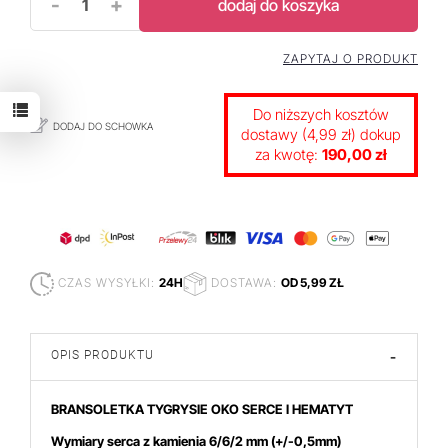
-
+
dodaj do koszyka
ZAPYTAJ O PRODUKT
Do niższych kosztów
DODAJ DO SCHOWKA
dostawy (4,99 zł) dokup
za kwotę:
190,00 zł
CZAS WYSYŁKI:
24H
DOSTAWA:
OD 5,99 ZŁ
OPIS PRODUKTU
-
BRANSOLETKA TYGRYSIE OKO SERCE I HEMATYT
Wymiary serca z kamienia 6/6/2
mm (+/-0,5mm)