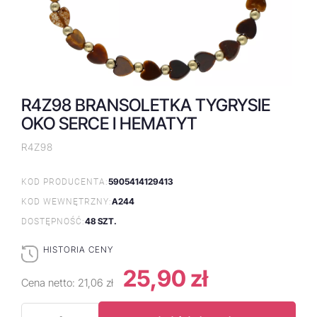
R4Z98 BRANSOLETKA TYGRYSIE
OKO SERCE I HEMATYT
R4Z98
5905414129413
KOD PRODUCENTA:
A244
KOD WEWNĘTRZNY:
48 SZT.
DOSTĘPNOŚĆ:
HISTORIA CENY
25,90 zł
Cena netto:
21,06 zł