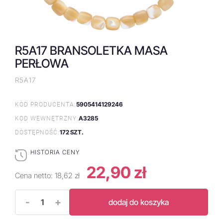
R5A17 BRANSOLETKA MASA
PERŁOWA
R5A17
5905414129246
KOD PRODUCENTA:
A3285
KOD WEWNĘTRZNY:
172 SZT.
DOSTĘPNOŚĆ:
HISTORIA CENY
22,90 zł
Cena netto:
18,62 zł
-
+
dodaj do koszyka