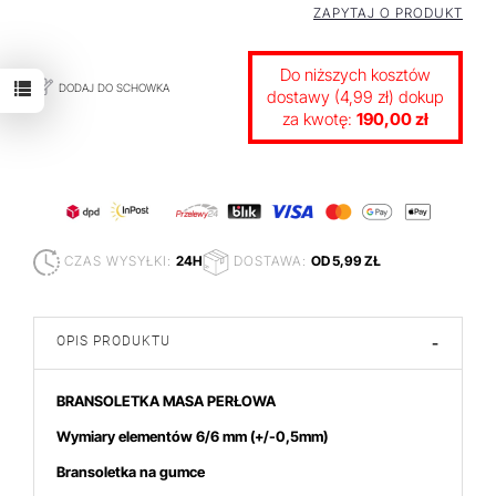
ZAPYTAJ O PRODUKT
Do niższych kosztów
DODAJ DO SCHOWKA
dostawy (4,99 zł) dokup
za kwotę:
190,00 zł
CZAS WYSYŁKI:
24H
DOSTAWA:
OD 5,99 ZŁ
OPIS PRODUKTU
-
BRANSOLETKA MASA PERŁOWA
Wymiary elementów 6/6
mm (+/-0,5mm)
Bransoletka na gumce