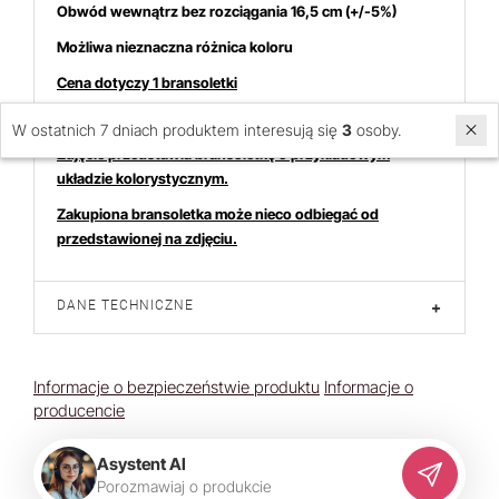
Obwód wewnątrz bez rozciągania 16,5 cm (+/-5%)
Możliwa nieznaczna różnica koloru
Cena dotyczy 1 bransoletki
W ostatnich 7 dniach produktem interesują się
3
osoby.
Zdjęcie przedstawia bransoletkę o przykładowym
układzie kolorystycznym.
Zakupiona bransoletka może nieco odbiegać od
przedstawionej na zdjęciu.
DANE TECHNICZNE
+
Informacje o bezpieczeństwie produktu
Informacje o
producencie
Asystent AI
P
o
r
o
z
m
a
w
i
a
j
o
p
r
o
d
u
k
c
i
e