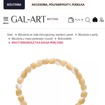
BIŻUTERIA
AKCESORIA, PÓŁFABRYKATY, PUDEŁKA
BIŻUTERIA
PLN
MENU
Start
Biżuteria ze stali chirurgicznej, kamieni, pereł
Biżuteria z perły
Biżuteria z masy perłowej i muszli
Bransoletki
R5A17 BRANSOLETKA MASA PERŁOWA