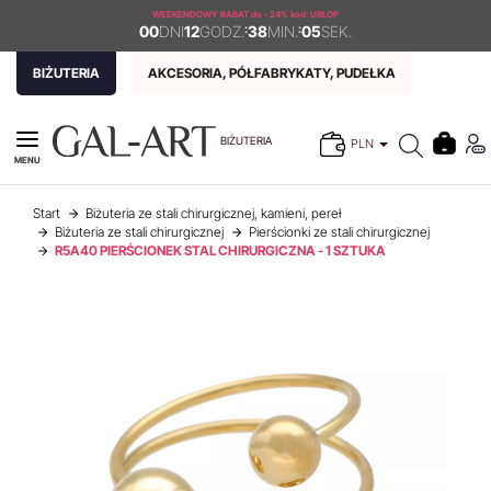
WEEKENDOWY RABAT
do - 24% kod: URLOP
00
DNI
12
GODZ.
:
38
MIN.
:
05
SEK.
BIŻUTERIA
AKCESORIA, PÓŁFABRYKATY, PUDEŁKA
BIŻUTERIA
PLN
MENU
Start
Biżuteria ze stali chirurgicznej, kamieni, pereł
Biżuteria ze stali chirurgicznej
Pierścionki ze stali chirurgicznej
R5A40 PIERŚCIONEK STAL CHIRURGICZNA - 1 SZTUKA