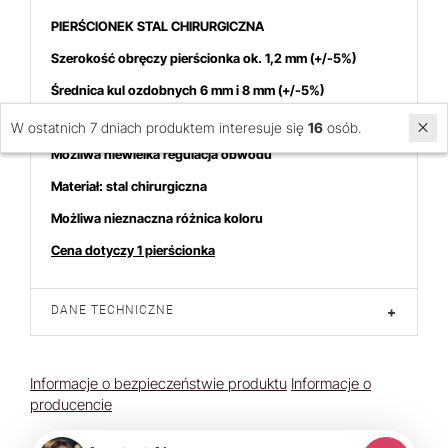
PIERŚCIONEK STAL CHIRURGICZNA
Szerokość obręczy pierścionka ok. 1,2 mm
(+/-5%)
Średnica kul ozdobnych 6 mm i 8 mm (+/-5%)
Obwód wewnątrz 55 mm (+/-5%)
W ostatnich 7 dniach produktem interesuje się
16
osób.
Możliwa niewielka regulacja obwodu
Materiał: stal chirurgiczna
Możliwa nieznaczna różnica koloru
Cena dotyczy 1 pierścionka
DANE TECHNICZNE
+
Informacje o bezpieczeństwie produktu
Informacje o
producencie