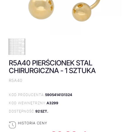
R5A40 PIERŚCIONEK STAL
CHIRURGICZNA - 1 SZTUKA
R5A40
5905414131324
KOD PRODUCENTA:
A3299
KOD WEWNĘTRZNY:
92 SZT.
DOSTĘPNOŚĆ:
HISTORIA CENY