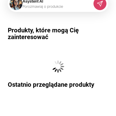
Asystent AI
P
o
r
o
z
m
a
w
i
a
j
o
p
r
o
d
u
k
c
i
e
Produkty, które mogą Cię
zainteresować
Ostatnio przeglądane produkty