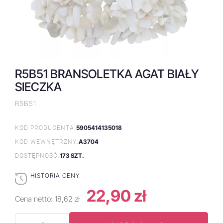
R5B51 BRANSOLETKA AGAT BIAŁY
SIECZKA
R5B51
5905414135018
KOD PRODUCENTA:
A3704
KOD WEWNĘTRZNY:
173 SZT.
DOSTĘPNOŚĆ:
HISTORIA CENY
22,90 zł
Cena netto:
18,62 zł