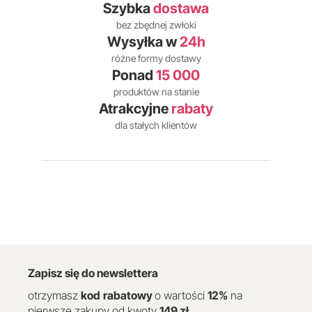
Szybka
dostawa
bez zbędnej zwłoki
Wysyłka w
24h
różne formy dostawy
Ponad
15 000
produktów na stanie
Atrakcyjne
rabaty
dla stałych klientów
Zapisz się do newslettera
otrzymasz
kod
rabatowy
o wartości
12
%
na
pierwsze zakupy od kwoty
149 zł
.