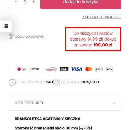
-
+
dodaj do koszyka
ZAPYTAJ O PRODUKT
Do niższych kosztów
DODAJ DO SCHOWKA
dostawy (4,99 zł) dokup
za kwotę:
190,00 zł
CZAS WYSYŁKI:
24H
DOSTAWA:
OD 5,99 ZŁ
OPIS PRODUKTU
-
BRANSOLETKA AGAT BIAŁY SIECZKA
Szerokość bransoletki około 30 mm
(+/-5%)