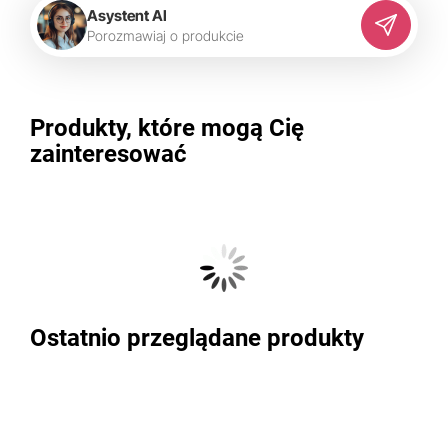
Asystent AI
P
o
r
o
z
m
a
w
i
a
j
o
p
r
o
d
u
k
c
i
e
Produkty, które mogą Cię
zainteresować
Ostatnio przeglądane produkty