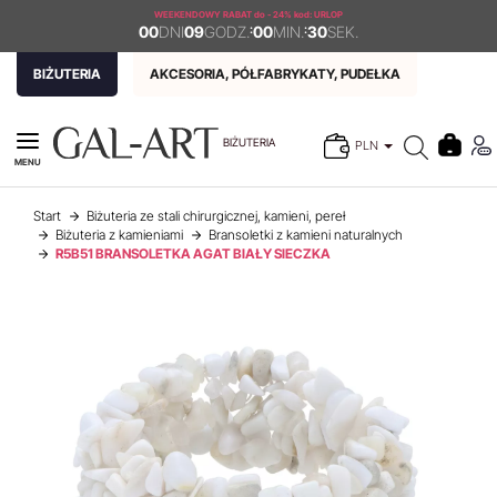
WEEKENDOWY RABAT
do - 24% kod: URLOP
00
DNI
09
GODZ.
:
00
MIN.
:
30
SEK.
BIŻUTERIA
AKCESORIA, PÓŁFABRYKATY, PUDEŁKA
BIŻUTERIA
PLN
MENU
Start
Biżuteria ze stali chirurgicznej, kamieni, pereł
Biżuteria z kamieniami
Bransoletki z kamieni naturalnych
R5B51 BRANSOLETKA AGAT BIAŁY SIECZKA