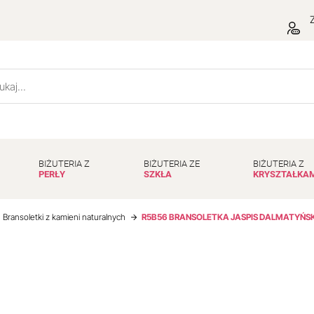
Z
BIŻUTERIA Z
BIŻUTERIA ZE
BIŻUTERIA Z
PERŁY
SZKŁA
KRYSZTAŁKA
Bransoletki z kamieni naturalnych
R5B56 BRANSOLETKA JASPIS DALMATYŃSK