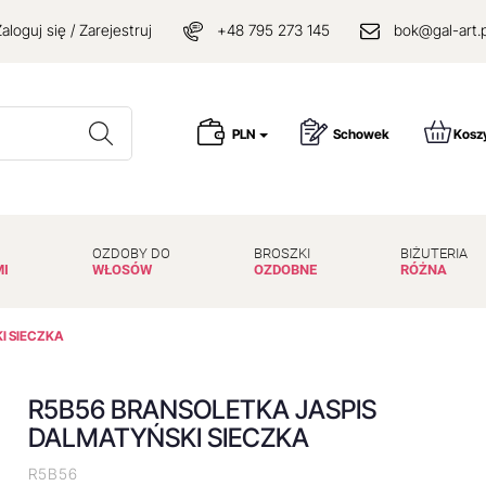
aloguj się / Zarejestruj
+48 795 273 145
bok@gal-art.p
Wyszukaj
PLN
Schowek
Kosz
OZDOBY DO
BROSZKI
BIŻUTERIA
MI
WŁOSÓW
OZDOBNE
RÓŻNA
I SIECZKA
R5B56 BRANSOLETKA JASPIS
DALMATYŃSKI SIECZKA
R5B56