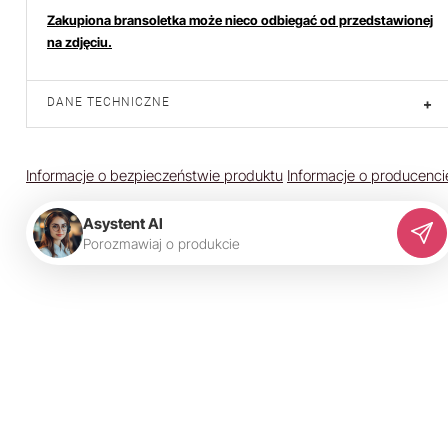
Zakupiona bransoletka może nieco odbiegać od przedstawionej
na zdjęciu.
DANE TECHNICZNE
+
Informacje o bezpieczeństwie produktu
Informacje o producenci
Asystent AI
P
o
r
o
z
m
a
w
i
a
j
o
p
r
o
d
u
k
c
i
e