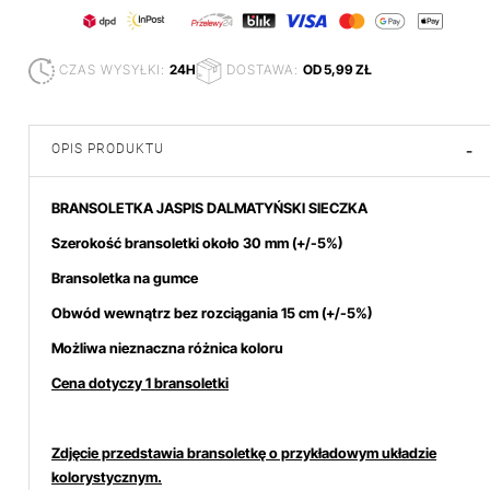
CZAS WYSYŁKI:
24H
DOSTAWA:
OD 5,99 ZŁ
OPIS PRODUKTU
-
BRANSOLETKA JASPIS DALMATYŃSKI SIECZKA
Szerokość bransoletki około 30 mm
(+/-5%)
Bransoletka na gumce
Obwód wewnątrz bez rozciągania 15 cm (+/-5%)
Możliwa nieznaczna różnica koloru
Cena dotyczy 1 bransoletki
Zdjęcie przedstawia bransoletkę o przykładowym układzie
kolorystycznym.