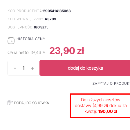
5905414135063
KOD PRODUCENTA:
A3709
KOD WEWNĘTRZNY:
180 SZT.
DOSTĘPNOŚĆ:
HISTORIA CENY
23,90 zł
Cena netto:
19,43 zł
-
+
dodaj do koszyka
ZAPYTAJ O PRODUK
Do niższych kosztów
DODAJ DO SCHOWKA
dostawy (4,99 zł) dokup za
kwotę:
190,00 zł