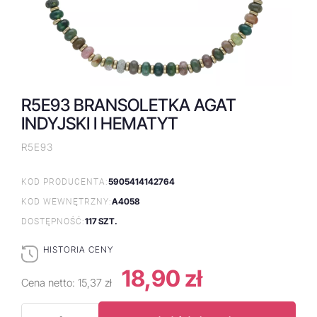
R5E93 BRANSOLETKA AGAT
INDYJSKI I HEMATYT
R5E93
5905414142764
KOD PRODUCENTA:
A4058
KOD WEWNĘTRZNY:
117 SZT.
DOSTĘPNOŚĆ:
HISTORIA CENY
18,90 zł
Cena netto:
15,37 zł