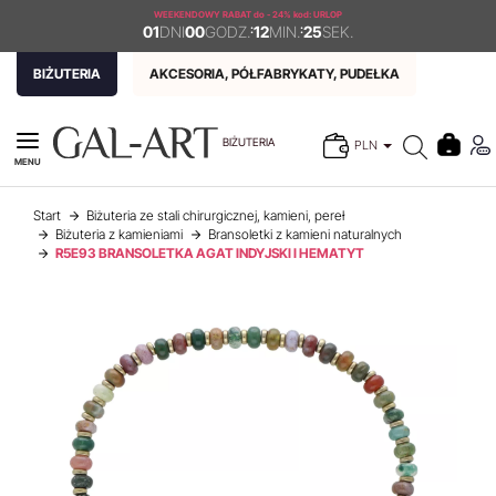
WEEKENDOWY RABAT
do - 24% kod: URLOP
01
DNI
00
GODZ.
:
12
MIN.
:
25
SEK.
BIŻUTERIA
AKCESORIA, PÓŁFABRYKATY, PUDEŁKA
BIŻUTERIA
PLN
MENU
Start
Biżuteria ze stali chirurgicznej, kamieni, pereł
Biżuteria z kamieniami
Bransoletki z kamieni naturalnych
R5E93 BRANSOLETKA AGAT INDYJSKI I HEMATYT