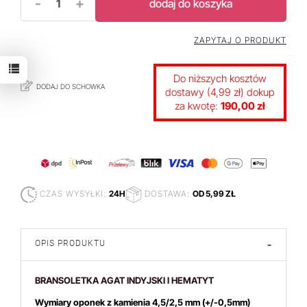
-
+
dodaj do koszyka
ZAPYTAJ O PRODUKT
Do niższych kosztów
DODAJ DO SCHOWKA
dostawy (4,99 zł) dokup
za kwotę:
190,00 zł
CZAS WYSYŁKI:
24H
DOSTAWA:
OD 5,99 ZŁ
OPIS PRODUKTU
-
BRANSOLETKA AGAT INDYJSKI I HEMATYT
Wymiary oponek z kamienia 4,5/2,5 mm
(+/-0,5mm)