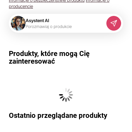
Informacje o bezpieczeństwie produktu
Informacje o
producencie
Asystent AI
P
o
r
o
z
m
a
w
i
a
j
o
p
r
o
d
u
k
c
i
e
Produkty, które mogą Cię
zainteresować
Ostatnio przeglądane produkty