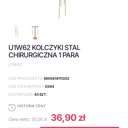
U1W62 KOLCZYKI STAL
CHIRURGICZNA 1 PARA
U1W62
5905414111302
KOD PRODUCENTA:
D364
KOD WEWNĘTRZNY:
43 SZT.
DOSTĘPNOŚĆ:
HISTORIA CENY
36,90 zł
Cena netto:
30,00 zł