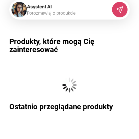
Asystent AI
P
o
r
o
z
m
a
w
i
a
j
o
p
r
o
d
u
k
c
i
e
Produkty, które mogą Cię
zainteresować
Ostatnio przeglądane produkty