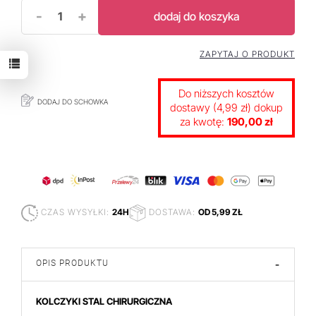
-
+
dodaj do koszyka
ZAPYTAJ O PRODUKT
Do niższych kosztów
DODAJ DO SCHOWKA
dostawy (4,99 zł) dokup
za kwotę:
190,00 zł
CZAS WYSYŁKI:
24H
DOSTAWA:
OD 5,99 ZŁ
OPIS PRODUKTU
-
KOLCZYKI STAL CHIRURGICZNA