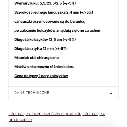
Wymiary łuku: 5,5/23,5/2,5 (+/-5%)
Szerokość jednego łańcuszka 2,4 mm (+/-5%)
Łańcuszki przymocowane są do baranka,
po założeniu kolczyków
znajdują się one za uchem
 dniach produktem interesują się
3
osoby.
Długość kolczyków 12,5 cm (+/-5%)
Długość sztyftu 12 mm (+/-5%)
Materiał: stal chirurgiczna
Możliwa nieznaczna różnica koloru
Cena dotyczy 1 pary kolczyków
DANE TECHNICZNE
+
Informacje o bezpieczeństwie produktu
Informacje o
producencie