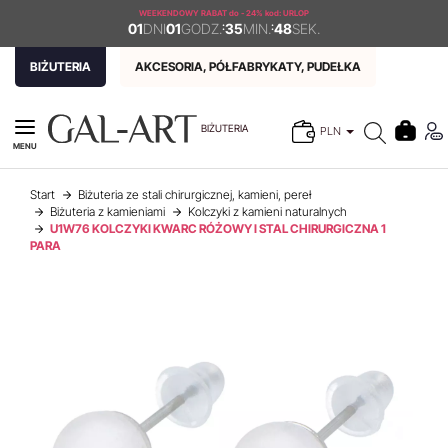
WEEKENDOWY RABAT
do - 24% kod: URLOP
01
DNI
01
GODZ.
:
35
MIN.
:
48
SEK.
BIŻUTERIA
AKCESORIA, PÓŁFABRYKATY, PUDEŁKA
BIŻUTERIA
PLN
MENU
Start
Biżuteria ze stali chirurgicznej, kamieni, pereł
Biżuteria z kamieniami
Kolczyki z kamieni naturalnych
U1W76 KOLCZYKI KWARC RÓŻOWY I STAL CHIRURGICZNA 1
PARA