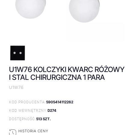
U1W76 KOLCZYKI KWARC RÓŻOWY
I STAL CHIRURGICZNA 1 PARA
U1W76
5905414112262
KOD PRODUCENTA:
D274
KOD WEWNĘTRZNY:
513 SZT.
DOSTĘPNOŚĆ:
HISTORIA CENY