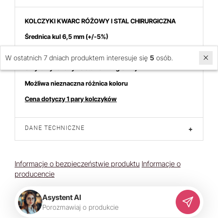
KOLCZYKI KWARC RÓŻOWY I STAL CHIRURGICZNA
Średnica kul 6,5 mm
(+/-5%)
Długość sztyftu 11 mm (+/-5%)
W ostatnich 7 dniach produktem interesuje się
5
osób.
Sztyft wykonany ze stali chirurgicznej
Możliwa nieznaczna różnica koloru
Cena dotyczy 1 pary kolczyków
DANE TECHNICZNE
+
Informacje o bezpieczeństwie produktu
Informacje o
producencie
Asystent AI
P
o
r
o
z
m
a
w
i
a
j
o
p
r
o
d
u
k
c
i
e