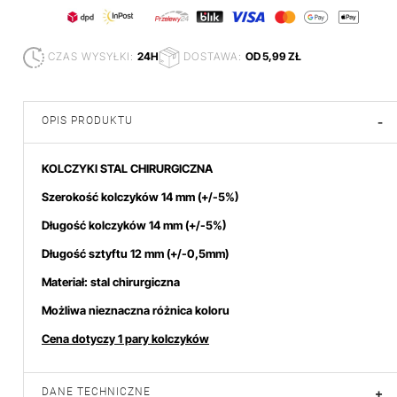
CZAS WYSYŁKI:
24H
DOSTAWA:
OD 5,99 ZŁ
OPIS PRODUKTU
-
KOLCZYKI STAL CHIRURGICZNA
Szerokość kolczyków 14 mm (+/-5%)
Długość kolczyków 14 mm (+/-5%)
Długość sztyftu 12 mm (+/-0,5mm)
Materiał: stal chirurgiczna
Możliwa nieznaczna różnica koloru
Cena dotyczy 1 pary kolczyków
DANE TECHNICZNE
+