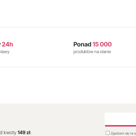
w
24h
Ponad
15 000
stawy
produktów na stanie
od kwoty
149 zł
.
Zgadzam się na p