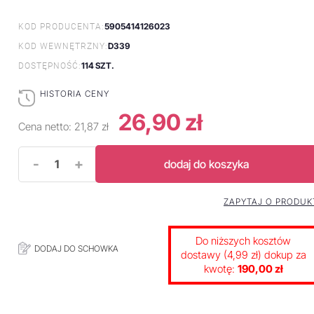
5905414126023
KOD PRODUCENTA:
D339
KOD WEWNĘTRZNY:
114 SZT.
DOSTĘPNOŚĆ:
HISTORIA CENY
26,90 zł
Cena netto:
21,87 zł
-
+
dodaj do koszyka
ZAPYTAJ O PRODUK
Do niższych kosztów
DODAJ DO SCHOWKA
dostawy (4,99 zł) dokup za
kwotę:
190,00 zł