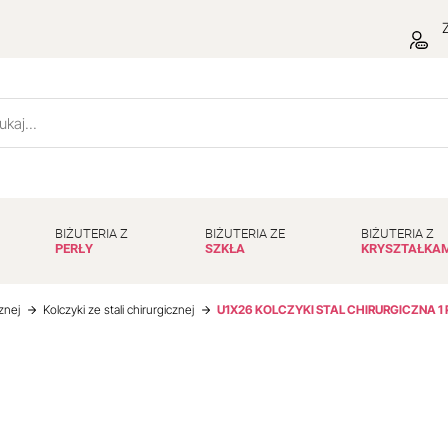
Z
BIŻUTERIA Z
BIŻUTERIA ZE
BIŻUTERIA Z
PERŁY
SZKŁA
KRYSZTAŁKA
cznej
Kolczyki ze stali chirurgicznej
U1X26 KOLCZYKI STAL CHIRURGICZNA 1