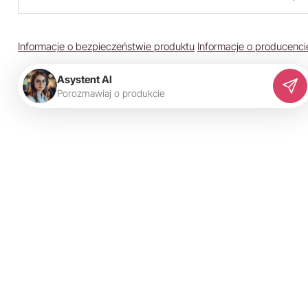
Informacje o bezpieczeństwie produktu
Informacje o producenci
Asystent AI
P
o
r
o
z
m
a
w
i
a
j
o
p
r
o
d
u
k
c
i
e