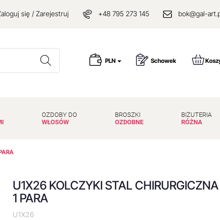
aloguj się / Zarejestruj
+48 795 273 145
bok@gal-art.p
Wyszukaj
PLN
Schowek
Kosz
OZDOBY DO
BROSZKI
BIŻUTERIA
MI
WŁOSÓW
OZDOBNE
RÓŻNA
 PARA
U1X26 KOLCZYKI STAL CHIRURGICZNA
1 PARA
U1X26