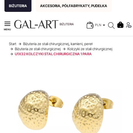
BIŻUTERIA
AKCESORIA, PÓŁFABRYKATY, PUDEŁKA
BIŻUTERIA
PLN
MENU
Start
Biżuteria ze stali chirurgicznej, kamieni, pereł
Biżuteria ze stali chirurgicznej
Kolczyki ze stali chirurgicznej
U1X32 KOLCZYKI STAL CHIRURGICZNA 1 PARA