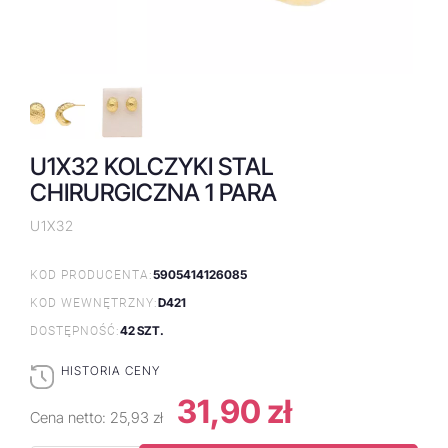
U1X32 KOLCZYKI STAL
CHIRURGICZNA 1 PARA
U1X32
5905414126085
KOD PRODUCENTA:
D421
KOD WEWNĘTRZNY:
42 SZT.
DOSTĘPNOŚĆ:
HISTORIA CENY
31,90 zł
Cena netto:
25,93 zł