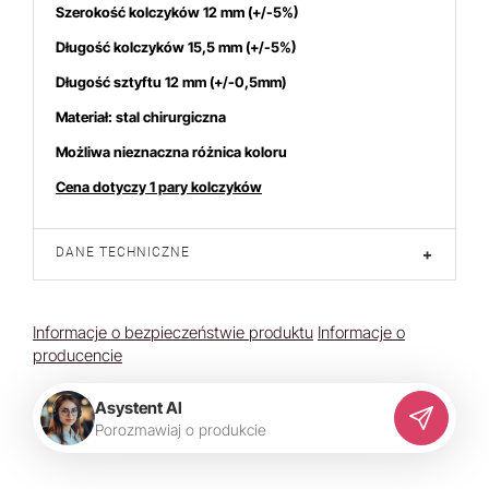
Szerokość kolczyków 12 mm (+/-5%)
Długość kolczyków 15,5 mm (+/-5%)
Długość sztyftu 12 mm (+/-0,5mm)
Materiał: stal chirurgiczna
Możliwa nieznaczna różnica koloru
Cena dotyczy 1 pary kolczyków
DANE TECHNICZNE
+
Informacje o bezpieczeństwie produktu
Informacje o
producencie
Asystent AI
P
o
r
o
z
m
a
w
i
a
j
o
p
r
o
d
u
k
c
i
e