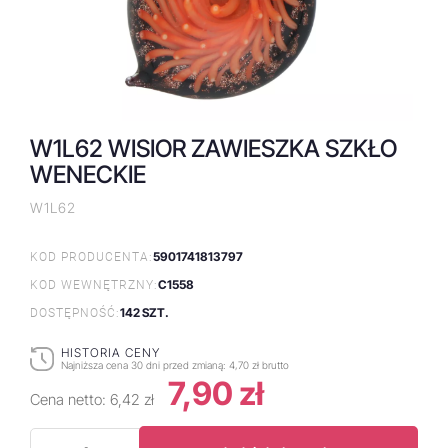
W1L62 WISIOR ZAWIESZKA SZKŁO
WENECKIE
W1L62
5901741813797
KOD PRODUCENTA:
C1558
KOD WEWNĘTRZNY:
142 SZT.
DOSTĘPNOŚĆ:
HISTORIA CENY
Najniższa cena 30 dni przed zmianą:
4,70 zł brutto
7,90 zł
Cena netto:
6,42 zł