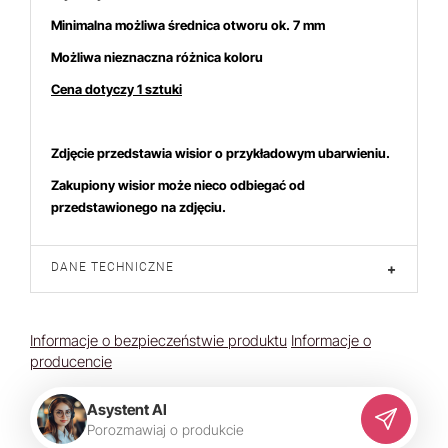
Minimalna możliwa średnica otworu ok. 7 mm
Możliwa nieznaczna różnica koloru
Cena dotyczy 1 sztuki
Zdjęcie przedstawia wisior o przykładowym ubarwieniu.
Zakupiony wisior może nieco odbiegać od
przedstawionego na zdjęciu.
DANE TECHNICZNE
+
Informacje o bezpieczeństwie produktu
Informacje o
producencie
Asystent AI
P
o
r
o
z
m
a
w
i
a
j
o
p
r
o
d
u
k
c
i
e