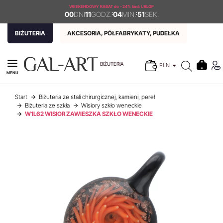
WEEKENDOWY RABAT
do - 24% kod: URLOP
00
DNI
11
GODZ.
:
04
MIN.
:
51
SEK.
BIŻUTERIA
AKCESORIA, PÓŁFABRYKATY, PUDEŁKA
BIŻUTERIA
PLN
MENU
Start
Biżuteria ze stali chirurgicznej, kamieni, pereł
Biżuteria ze szkła
Wisiory szkło weneckie
W1L62 WISIOR ZAWIESZKA SZKŁO WENECKIE