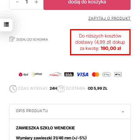
-
+
dodaj do koszyka
ZAPYTAJ O PRODUKT
Do niższych kosztów
DODAJ DO SCHOWKA
dostawy (4,99 zł) dokup
za kwotę:
190,00 zł
CZAS WYSYŁKI:
24H
DOSTAWA:
OD 5,99 ZŁ
OPIS PRODUKTU
-
ZAWIESZKA SZKŁO WENECKIE
Wymiary zawieszki 31/46 mm
(+/-5%)