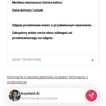
Możliwa nieznaczna różnica koloru
Cena dotyczy 1 sztuki
Zdjęcie przedstawia wisior o przykładowym ubarwieniu.
Zakupiony wisior może nieco odbiegać od
przedstawionego na zdjęciu.
DANE TECHNICZNE
+
Informacje o bezpieczeństwie produktu
Informacje o
producencie
Asystent AI
P
o
r
o
z
m
a
w
i
a
j
o
p
r
o
d
u
k
c
i
e