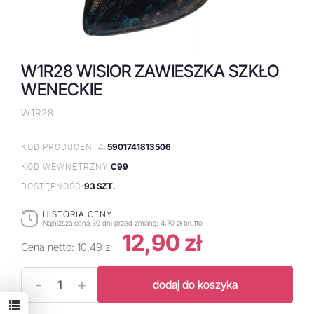
W1R28 WISIOR ZAWIESZKA SZKŁO
WENECKIE
W1R28
5901741813506
KOD PRODUCENTA:
C99
KOD WEWNĘTRZNY:
93 SZT.
DOSTĘPNOŚĆ:
HISTORIA CENY
Najniższa cena 30 dni przed zmianą:
4,70 zł brutto
12,90 zł
Cena netto:
10,49 zł
-
+
dodaj do koszyka