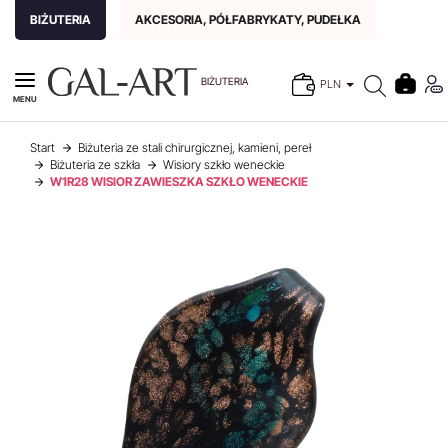
BIŻUTERIA
AKCESORIA, PÓŁFABRYKATY, PUDEŁKA
BIŻUTERIA
PLN
MENU
Start
Biżuteria ze stali chirurgicznej, kamieni, pereł
Biżuteria ze szkła
Wisiory szkło weneckie
W1R28 WISIOR ZAWIESZKA SZKŁO WENECKIE