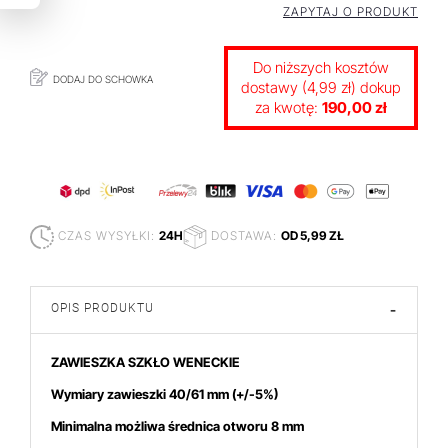
ZAPYTAJ O PRODUKT
Do niższych kosztów
DODAJ DO SCHOWKA
dostawy (4,99 zł) dokup
za kwotę:
190,00 zł
CZAS WYSYŁKI:
24H
DOSTAWA:
OD 5,99 ZŁ
OPIS PRODUKTU
-
ZAWIESZKA SZKŁO WENECKIE
Wymiary zawieszki 40/61 mm
(+/-5%)
niach produktem interesuje się
5
osób.
Minimalna możliwa średnica otworu 8 mm