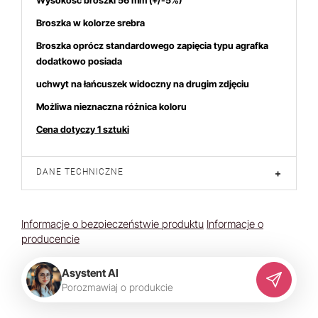
Wysokość broszki 56
mm (+/-5%)
tatnich 7 dniach produktem interesuje się
6
osób.
Broszka w kolorze srebra
Broszka oprócz standardowego zapięcia typu agrafka
dodatkowo posiada
uchwyt na łańcuszek
widoczny na drugim zdjęciu
Możliwa nieznaczna różnica koloru
Cena dotyczy 1 sztuki
DANE TECHNICZNE
+
Informacje o bezpieczeństwie produktu
Informacje o
producencie
Asystent AI
P
o
r
o
z
m
a
w
i
a
j
o
p
r
o
d
u
k
c
i
e