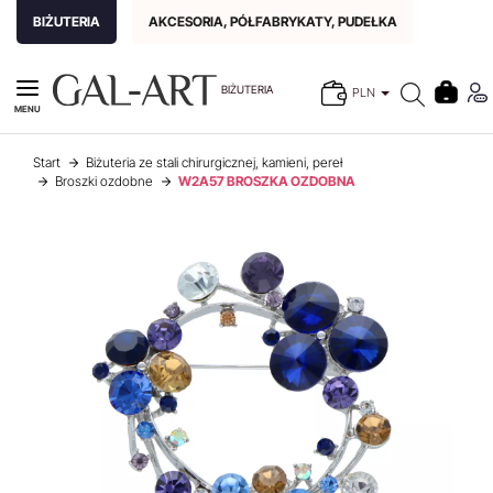
BIŻUTERIA
AKCESORIA, PÓŁFABRYKATY, PUDEŁKA
BIŻUTERIA
PLN
MENU
Start
Biżuteria ze stali chirurgicznej, kamieni, pereł
Broszki ozdobne
W2A57 BROSZKA OZDOBNA