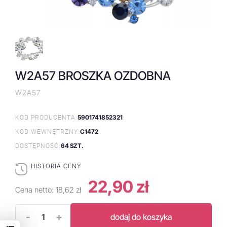
W2A57 BROSZKA OZDOBNA
W2A57
5901741852321
KOD PRODUCENTA:
C1472
KOD WEWNĘTRZNY:
64 SZT.
DOSTĘPNOŚĆ:
HISTORIA CENY
22,90 zł
Cena netto:
18,62 zł
-
+
dodaj do koszyka