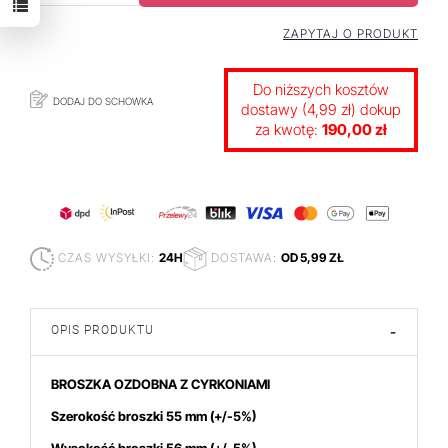
ZAPYTAJ O PRODUKT
Do niższych kosztów
DODAJ DO SCHOWKA
dostawy (4,99 zł) dokup
za kwotę:
190,00 zł
CZAS WYSYŁKI:
24H
DOSTAWA:
OD 5,99 ZŁ
OPIS PRODUKTU
-
BROSZKA OZDOBNA Z CYRKONIAMI
Szerokość broszki 55 mm
(+/-5%)