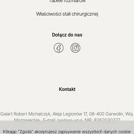
Tabele rozmiarów
Właściwości stali chirurgicznej
Dołącz do nas
Kontakt
Galart
Robert Michalczyk
,
Aleja Legionów 17
,
08-400
Garwolin
, Woj.
Mazowieckie
,
, E-mail:
, NIP: 8262030377
bok@gal-art.pl
Klikając “Zgoda” akceptujesz zapisywanie wszystkich danych cookie