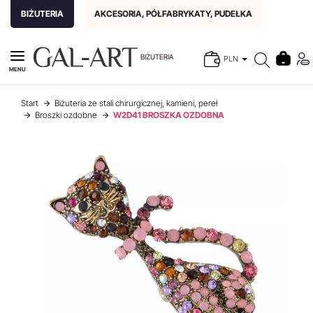
BIŻUTERIA
AKCESORIA, PÓŁFABRYKATY, PUDEŁKA
BIŻUTERIA
PLN
MENU
Start
Biżuteria ze stali chirurgicznej, kamieni, pereł
Broszki ozdobne
W2D41 BROSZKA OZDOBNA