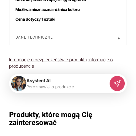
Możliwa nieznaczna różnica koloru
Cena dotyczy 1 sztuki
DANE TECHNICZNE
+
Informacje o bezpieczeństwie produktu
Informacje o
producencie
Asystent AI
P
o
r
o
z
m
a
w
i
a
j
o
p
r
o
d
u
k
c
i
e
Produkty, które mogą Cię
zainteresować