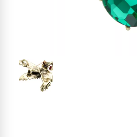
W ostatnich 7 dniach produktem interesują się
3
osoby.