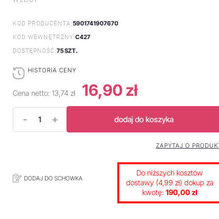
5901741907670
KOD PRODUCENTA:
C427
KOD WEWNĘTRZNY:
75 SZT.
DOSTĘPNOŚĆ:
HISTORIA CENY
16,90 zł
Cena netto:
13,74 zł
-
+
dodaj do koszyka
ZAPYTAJ O PRODUK
Do niższych kosztów
DODAJ DO SCHOWKA
dostawy (4,99 zł) dokup za
kwotę:
190,00 zł