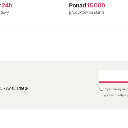
w
24h
Ponad
15 000
stawy
produktów na stanie
od kwoty
149 zł
.
Zgadzam się na p
godnie z polityką