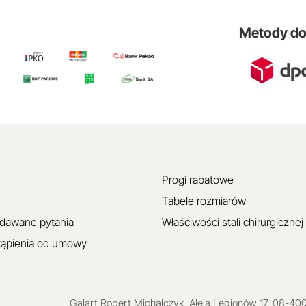
Metody d
Progi rabatowe
Tabele rozmiarów
adawane pytania
Właściwości stali chirurgicznej
tąpienia od umowy
Galart
Robert Michalczyk
,
Aleja Legionów 17
,
08-40