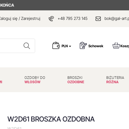
 KOŃCA
aloguj się / Zarejestruj
+48 795 273 145
bok@gal-art.p
Wyszukaj
PLN
Schowek
Kosz
OZDOBY DO
BROSZKI
BIŻUTERIA
MI
WŁOSÓW
OZDOBNE
RÓŻNA
W2D61 BROSZKA OZDOBNA
W2D61