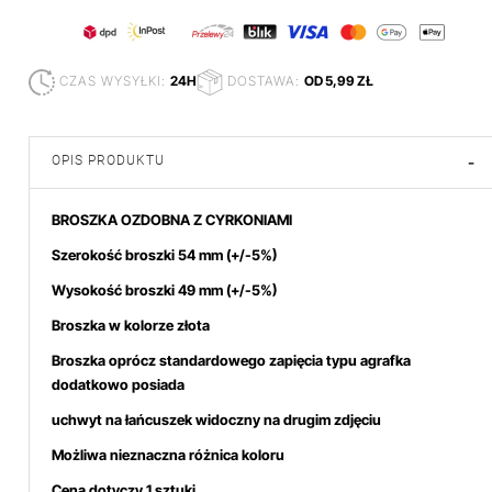
CZAS WYSYŁKI:
24H
DOSTAWA:
OD 5,99 ZŁ
OPIS PRODUKTU
-
BROSZKA OZDOBNA Z CYRKONIAMI
Szerokość broszki 54 mm
(+/-5%)
Wysokość broszki 49
mm (+/-5%)
Broszka w kolorze złota
Broszka oprócz standardowego zapięcia typu agrafka
dodatkowo posiada
uchwyt na łańcuszek
widoczny na drugim zdjęciu
Możliwa nieznaczna różnica koloru
Cena dotyczy 1 sztuki