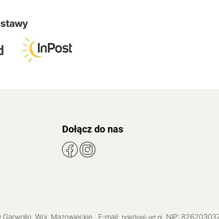
ostawy
Dołącz do nas
0
Garwolin
, Woj.
Mazowieckie
,
, E-mail:
, NIP: 82620303
bok@gal-art.pl