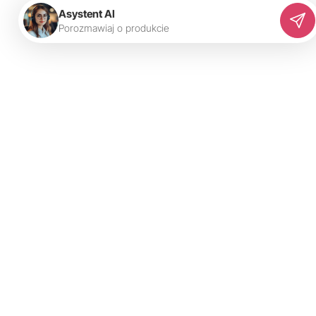
Asystent AI
P
o
r
o
z
m
a
w
i
a
j
o
p
r
o
d
u
k
c
i
e