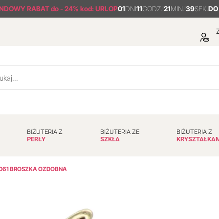
NDOWY RABAT
do - 24% kod: URLOP
01
DNI
11
GODZ.
:
21
MIN.
:
38
SEK.
DO
Z
BIŻUTERIA Z
BIŻUTERIA ZE
BIŻUTERIA Z
PERŁY
SZKŁA
KRYSZTAŁKA
D61 BROSZKA OZDOBNA