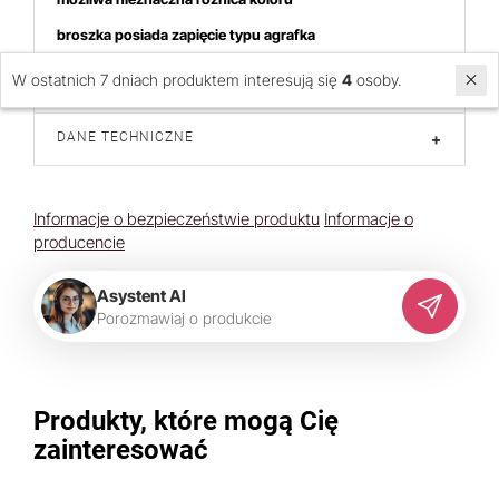
broszka posiada zapięcie typu agrafka
Cena dotyczy 1 sztuki
W ostatnich 7 dniach produktem interesują się
4
osoby.
DANE TECHNICZNE
+
Informacje o bezpieczeństwie produktu
Informacje o
producencie
Asystent AI
P
o
r
o
z
m
a
w
i
a
j
o
p
r
o
d
u
k
c
i
e
Produkty, które mogą Cię
zainteresować