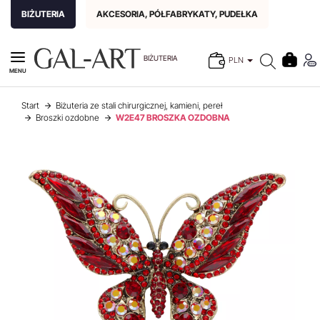
BIŻUTERIA
AKCESORIA, PÓŁFABRYKATY, PUDEŁKA
BIŻUTERIA
PLN
MENU
Start
Biżuteria ze stali chirurgicznej, kamieni, pereł
Broszki ozdobne
W2E47 BROSZKA OZDOBNA