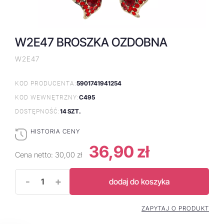
W2E47 BROSZKA OZDOBNA
W2E47
5901741941254
KOD PRODUCENTA:
C495
KOD WEWNĘTRZNY:
14 SZT.
DOSTĘPNOŚĆ:
HISTORIA CENY
36,90 zł
Cena netto:
30,00 zł
-
+
dodaj do koszyka
ZAPYTAJ O PRODUKT