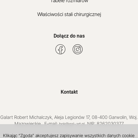
Tabele rozmiarów
Właściwości stali chirurgicznej
Dołącz do nas
Kontakt
Galart
Robert Michalczyk
,
Aleja Legionów 17
,
08-400
Garwolin
, Woj.
Mazowieckie
,
, E-mail:
, NIP: 8262030377
bok@gal-art.pl
Klikając “Zgoda” akceptujesz zapisywanie wszystkich danych cookie