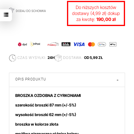
Do niższych kosztów
DODAJ DO SCHOWKA
dostawy (4,99 zł) dokup
za kwotę:
190,00 zł
CZAS WYSYŁKI:
24H
DOSTAWA:
OD 5,99 ZŁ
OPIS PRODUKTU
-
BROSZKA OZDOBNA Z CYRKONIAMI
szerokość broszki 87 mm
(+/-5%)
wysokość broszki 62
mm (+/-5%)
broszka w kolorze złota
możliwa nieznaczna różnica koloru