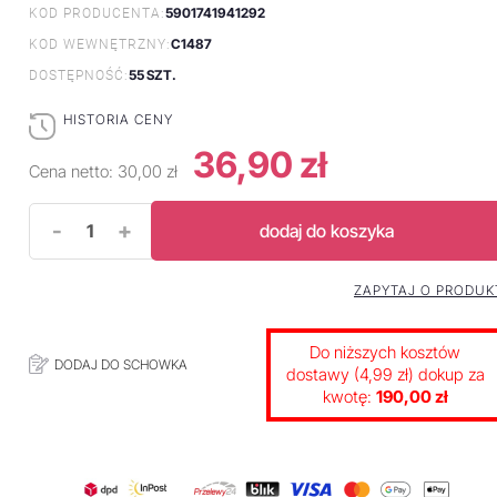
5901741941292
KOD PRODUCENTA:
C1487
KOD WEWNĘTRZNY:
55 SZT.
DOSTĘPNOŚĆ:
HISTORIA CENY
36,90 zł
Cena netto:
30,00 zł
-
+
dodaj do koszyka
ZAPYTAJ O PRODUK
Do niższych kosztów
DODAJ DO SCHOWKA
dostawy (4,99 zł) dokup za
kwotę:
190,00 zł