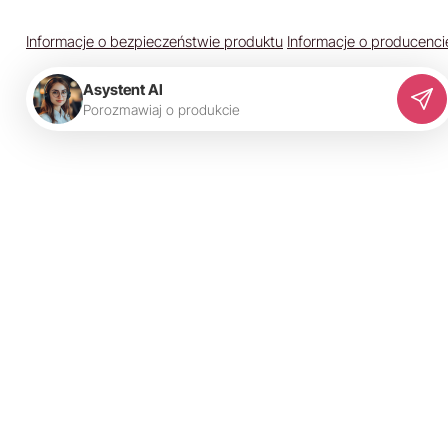
Informacje o bezpieczeństwie produktu
Informacje o producenci
Asystent AI
P
o
r
o
z
m
a
w
i
a
j
o
p
r
o
d
u
k
c
i
e