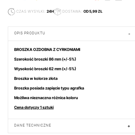
CZAS WYSYŁKI:
24H
DOSTAWA:
OD 5,99 ZŁ
OPIS PRODUKTU
-
BROSZKA OZDOBNA Z CYRKONIAMI
Szerokość broszki 86 mm
(+/-5%)
Wysokość broszki 62
mm (+/-5%)
Broszka w kolorze złota
Broszka posiada zapięcie typu agrafka
Możliwa nieznaczna różnica koloru
Cena dotyczy 1 sztuki
DANE TECHNICZNE
+