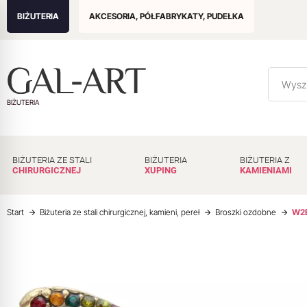
BIŻUTERIA
AKCESORIA, PÓŁFABRYKATY, PUDEŁKA
BIŻUTERIA
BIŻUTERIA ZE STALI
BIŻUTERIA
BIŻUTERIA Z
CHIRURGICZNEJ
XUPING
KAMIENIAMI
Start
Biżuteria ze stali chirurgicznej, kamieni, pereł
Broszki ozdobne
W2