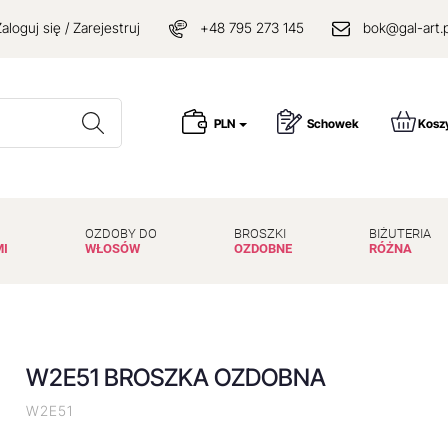
aloguj się / Zarejestruj
+48 795 273 145
bok@gal-art.p
Wyszukaj
PLN
Schowek
Kosz
OZDOBY DO
BROSZKI
BIŻUTERIA
MI
WŁOSÓW
OZDOBNE
RÓŻNA
W2E51 BROSZKA OZDOBNA
W2E51