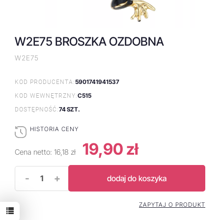
W2E75 BROSZKA OZDOBNA
W2E75
5901741941537
KOD PRODUCENTA:
C515
KOD WEWNĘTRZNY:
74 SZT.
DOSTĘPNOŚĆ:
HISTORIA CENY
19,90 zł
Cena netto:
16,18 zł
-
+
dodaj do koszyka
ZAPYTAJ O PRODUKT