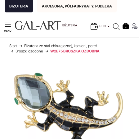
BIŻUTERIA
AKCESORIA, PÓŁFABRYKATY, PUDEŁKA
BIŻUTERIA
PLN
MENU
Start
Biżuteria ze stali chirurgicznej, kamieni, pereł
Broszki ozdobne
W2E75 BROSZKA OZDOBNA