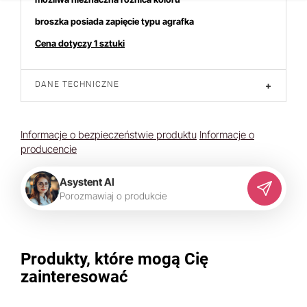
broszka posiada zapięcie typu agrafka
Cena dotyczy 1 sztuki
DANE TECHNICZNE
+
Informacje o bezpieczeństwie produktu
Informacje o
producencie
Asystent AI
P
o
r
o
z
m
a
w
i
a
j
o
p
r
o
d
u
k
c
i
e
Produkty, które mogą Cię
zainteresować