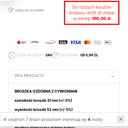
Do niższych kosztów
DODAJ DO SCHOWKA
dostawy (4,99 zł) dokup
za kwotę:
190,00 zł
CZAS WYSYŁKI:
24H
DOSTAWA:
OD 5,99 ZŁ
OPIS PRODUKTU
-
BROSZKA OZDOBNA Z CYRKONIAMI
szerokość broszki 31 mm
(+/-5%)
wysokość broszki 52
mm (+/-5%)
broszka w kolorze złota
W ostatnich 7 dniach produktem interesują się
4
osoby.
możliwa nieznaczna różnica koloru