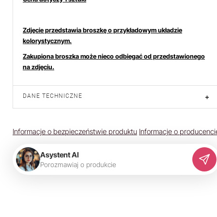
Zdjęcie przedstawia broszkę o przykładowym układzie
kolorystycznym.
Zakupiona broszka może nieco odbiegać od przedstawionego
na zdjęciu.
DANE TECHNICZNE
+
Informacje o bezpieczeństwie produktu
Informacje o producenci
Asystent AI
P
o
r
o
z
m
a
w
i
a
j
o
p
r
o
d
u
k
c
i
e