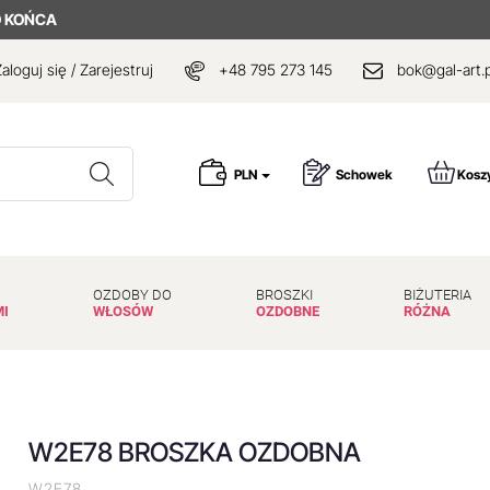
O KOŃCA
aloguj się / Zarejestruj
+48 795 273 145
bok@gal-art.p
Wyszukaj
PLN
Schowek
Kosz
OZDOBY DO
BROSZKI
BIŻUTERIA
MI
WŁOSÓW
OZDOBNE
RÓŻNA
W2E78 BROSZKA OZDOBNA
W2E78