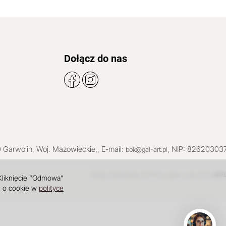
Dołącz do nas
0
Garwolin
, Woj.
Mazowieckie
,
, E-mail:
, NIP: 82620303
bok@gal-art.pl
Sklep internetowy SOTE
INT
projekt i wdrożenie
 Kliknięcie “Odmowa”
i o cookie w
polityce