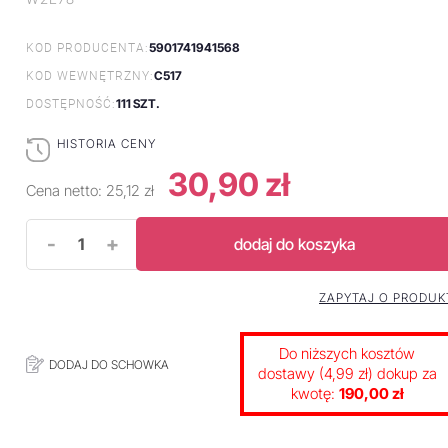
5901741941568
KOD PRODUCENTA:
C517
KOD WEWNĘTRZNY:
111 SZT.
DOSTĘPNOŚĆ:
HISTORIA CENY
30,90 zł
Cena netto:
25,12 zł
-
+
dodaj do koszyka
ZAPYTAJ O PRODUK
Do niższych kosztów
DODAJ DO SCHOWKA
dostawy (4,99 zł) dokup za
kwotę:
190,00 zł