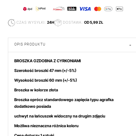
CZAS WYSYŁKI:
24H
DOSTAWA:
OD 5,99 ZŁ
OPIS PRODUKTU
-
BROSZKA OZDOBNA Z CYRKONIAMI
Szerokość broszki 47 mm
(+/-5%)
Wysokość broszki 60
mm (+/-5%)
Broszka w kolorze złota
Broszka oprócz standardowego zapięcia typu agrafka
dodatkowo posiada
uchwyt na łańcuszek
widoczny na drugim zdjęciu
Możliwa nieznaczna różnica koloru
Cena dotyczy 1 sztuki