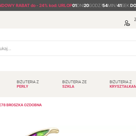
NDOWY RABAT
do - 24% kod: URLOP
01
DNI
20
GODZ.
:
54
MIN.
:
40
SEK.
D
Z
BIŻUTERIA Z
BIŻUTERIA ZE
BIŻUTERIA Z
PERŁY
SZKŁA
KRYSZTAŁKA
E78 BROSZKA OZDOBNA