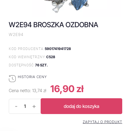
W2E94 BROSZKA OZDOBNA
W2E94
5901741941728
KOD PRODUCENTA:
C528
KOD WEWNĘTRZNY:
76 SZT.
DOSTĘPNOŚĆ:
HISTORIA CENY
16,90 zł
Cena netto:
13,74 zł
-
+
dodaj do koszyka
ZAPYTAJ O PRODUKT