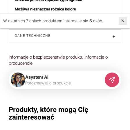
Możliwa nieznaczna różnica koloru
Cena dotyczy 1 sztuki
W ostatnich 7 dniach produktem interesuje się
5
osób.
DANE TECHNICZNE
+
Informacje o bezpieczeństwie produktu
Informacje o
producencie
Asystent AI
P
o
r
o
z
m
a
w
i
a
j
o
p
r
o
d
u
k
c
i
e
Produkty, które mogą Cię
zainteresować