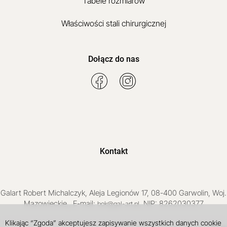
Tabele rozmiarów
Właściwości stali chirurgicznej
Dołącz do nas
Kontakt
Galart
Robert Michalczyk
,
Aleja Legionów 17
,
08-400
Garwolin
, Woj.
Mazowieckie
,
, E-mail:
, NIP: 8262030377
bok@gal-art.pl
Klikając “Zgoda” akceptujesz zapisywanie wszystkich danych cookie