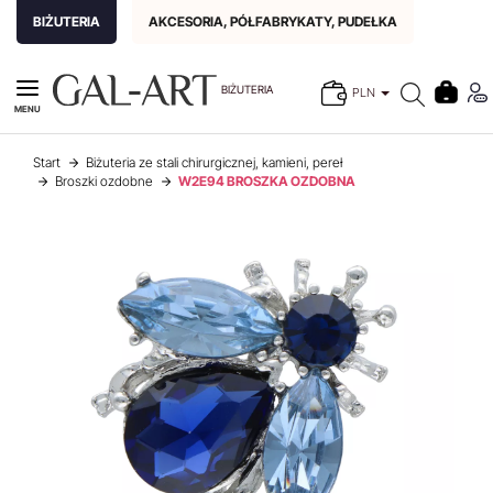
BIŻUTERIA
AKCESORIA, PÓŁFABRYKATY, PUDEŁKA
BIŻUTERIA
PLN
MENU
Start
Biżuteria ze stali chirurgicznej, kamieni, pereł
Broszki ozdobne
W2E94 BROSZKA OZDOBNA