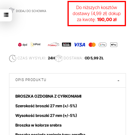
Do niższych kosztów
DODAJ DO SCHOWKA
dostawy (4,99 zł) dokup
za kwotę:
190,00 zł
CZAS WYSYŁKI:
24H
DOSTAWA:
OD 5,99 ZŁ
OPIS PRODUKTU
-
BROSZKA OZDOBNA Z CYRKONIAMI
Szerokość broszki 27 mm
(+/-5%)
Wysokość broszki 27
mm (+/-5%)
Broszka w kolorze srebra
Broszka posiada zapięcie typu agrafka