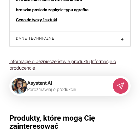
broszka posiada zapięcie typu agrafka
Cena dotyczy 1 sztuki
DANE TECHNICZNE
+
Informacje o bezpieczeństwie produktu
Informacje o
producencie
Asystent AI
P
o
r
o
z
m
a
w
i
a
j
o
p
r
o
d
u
k
c
i
e
Produkty, które mogą Cię
zainteresować