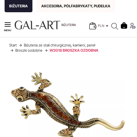
BIŻUTERIA
AKCESORIA, PÓŁFABRYKATY, PUDEŁKA
BIŻUTERIA
PLN
MENU
Start
Biżuteria ze stali chirurgicznej, kamieni, pereł
Broszki ozdobne
W2G18 BROSZKA OZDOBNA