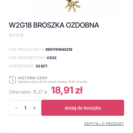
W2G18 BROSZKA OZDOBNA
W2G18
5901741940219
KOD PRODUCENTA:
C632
KOD WEWNĘTRZNY:
23 SZT.
DOSTĘPNOŚĆ:
HISTORIA CENY
Najniższa cena 30 dni przed zmianą:
18,90 zł brutto
18,91 zł
Cena netto:
15,37 zł
-
+
dodaj do koszyka
ZAPYTAJ O PRODUKT