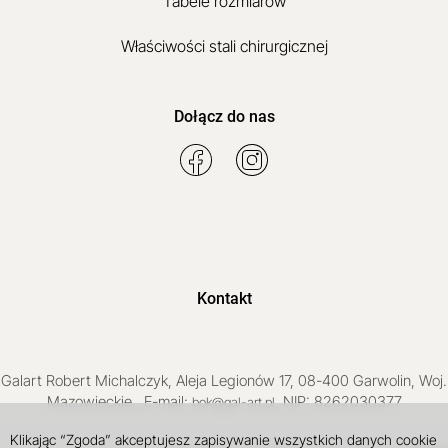
Tabele rozmiarów
Właściwości stali chirurgicznej
Dołącz do nas
Kontakt
Galart
Robert Michalczyk
,
Aleja Legionów 17
,
08-400
Garwolin
, Woj.
Mazowieckie
,
, E-mail:
, NIP: 8262030377
bok@gal-art.pl
Klikając “Zgoda” akceptujesz zapisywanie wszystkich danych cookie