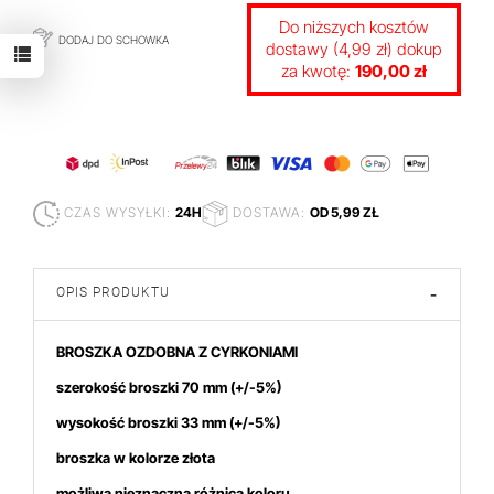
Do niższych kosztów
DODAJ DO SCHOWKA
dostawy (4,99 zł) dokup
za kwotę:
190,00 zł
CZAS WYSYŁKI:
24H
DOSTAWA:
OD 5,99 ZŁ
OPIS PRODUKTU
-
BROSZKA OZDOBNA Z CYRKONIAMI
szerokość broszki 70 mm
(+/-5%)
wysokość broszki 33
mm (+/-5%)
broszka w kolorze złota
możliwa nieznaczna różnica koloru