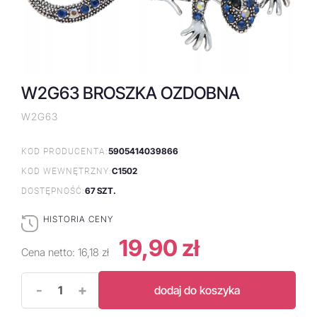
W2G63 BROSZKA OZDOBNA
W2G63
5905414039866
KOD PRODUCENTA:
C1502
KOD WEWNĘTRZNY:
67 SZT.
DOSTĘPNOŚĆ:
HISTORIA CENY
19,90 zł
Cena netto:
16,18 zł
-
+
dodaj do koszyka