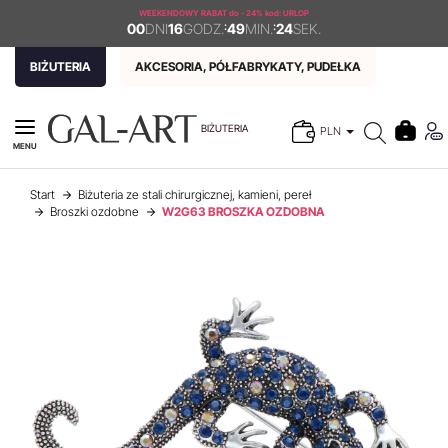
WEEKENDOWY RABAT
do - 24% kod: URLOP
00
DNI
16
GODZ.
:
49
MIN.
:
24
SEK.
BIŻUTERIA
AKCESORIA, PÓŁFABRYKATY, PUDEŁKA
BIŻUTERIA
PLN
MENU
Start
Biżuteria ze stali chirurgicznej, kamieni, pereł
Broszki ozdobne
W2G63 BROSZKA OZDOBNA