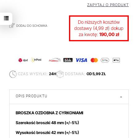
ZAPYTAJ O PRODUKT
Do niższych kosztów
DODAJ DO SCHOWKA
dostawy (4,99 zł) dokup
za kwotę:
190,00 zł
CZAS WYSYŁKI:
24H
DOSTAWA:
OD 5,99 ZŁ
OPIS PRODUKTU
-
BROSZKA OZDOBNA Z CYRKONIAMI
Szerokość broszki 48 mm
(+/-5%)
Wysokość broszki 42
mm (+/-5%)