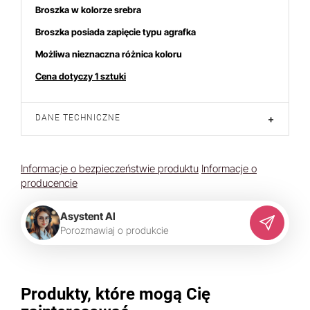
Broszka w kolorze srebra
Broszka posiada zapięcie typu agrafka
Możliwa nieznaczna różnica koloru
Cena dotyczy 1 sztuki
DANE TECHNICZNE
+
Informacje o bezpieczeństwie produktu
Informacje o
producencie
Asystent AI
P
o
r
o
z
m
a
w
i
a
j
o
p
r
o
d
u
k
c
i
e
Produkty, które mogą Cię