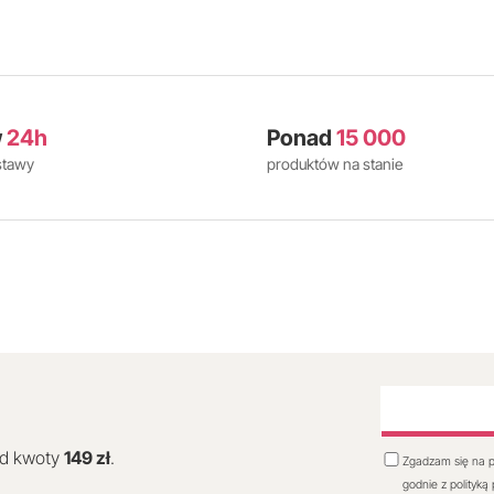
w
24h
Ponad
15 000
stawy
produktów na stanie
od kwoty
149 zł
.
Zgadzam się na p
godnie z polityką