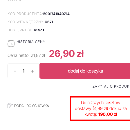
5901741940714
KOD PRODUCENTA:
C671
KOD WEWNĘTRZNY:
41 SZT.
DOSTĘPNOŚĆ:
HISTORIA CENY
26,90 zł
Cena netto:
21,87 zł
-
+
dodaj do koszyka
ZAPYTAJ O PRODUK
Do niższych kosztów
DODAJ DO SCHOWKA
dostawy (4,99 zł) dokup za
kwotę:
190,00 zł