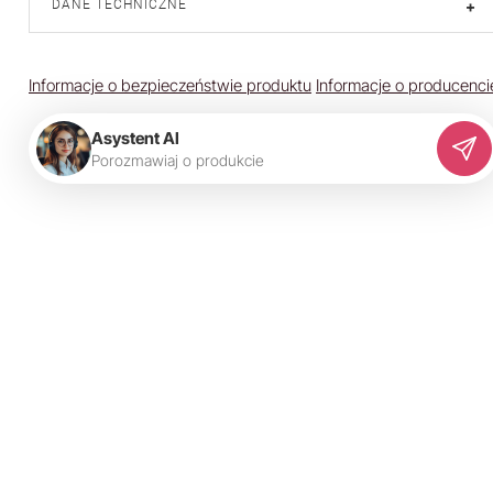
DANE TECHNICZNE
+
Informacje o bezpieczeństwie produktu
Informacje o producenci
Asystent AI
P
o
r
o
z
m
a
w
i
a
j
o
p
r
o
d
u
k
c
i
e