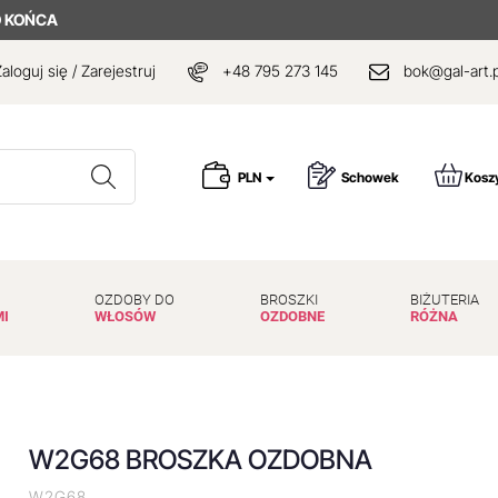
 KOŃCA
aloguj się / Zarejestruj
+48 795 273 145
bok@gal-art.p
Wyszukaj
PLN
Schowek
Kosz
OZDOBY DO
BROSZKI
BIŻUTERIA
MI
WŁOSÓW
OZDOBNE
RÓŻNA
W2G68 BROSZKA OZDOBNA
W2G68