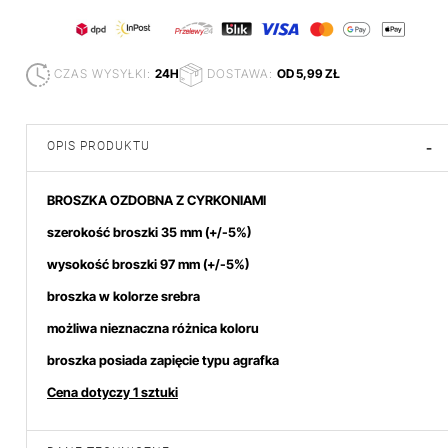
CZAS WYSYŁKI:
24H
DOSTAWA:
OD 5,99 ZŁ
OPIS PRODUKTU
-
BROSZKA OZDOBNA Z CYRKONIAMI
szerokość broszki 35 mm
(+/-5%)
wysokość broszki 97
mm (+/-5%)
broszka w kolorze srebra
możliwa nieznaczna różnica koloru
broszka posiada zapięcie typu agrafka
Cena dotyczy 1 sztuki