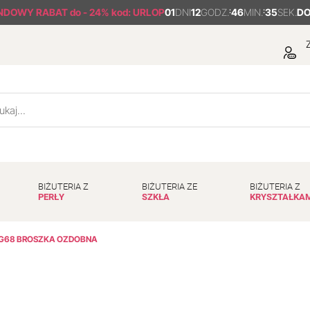
NDOWY RABAT
do - 24% kod: URLOP
01
DNI
12
GODZ.
:
46
MIN.
:
34
SEK.
DO
Z
BIŻUTERIA Z
BIŻUTERIA ZE
BIŻUTERIA Z
PERŁY
SZKŁA
KRYSZTAŁKA
G68 BROSZKA OZDOBNA