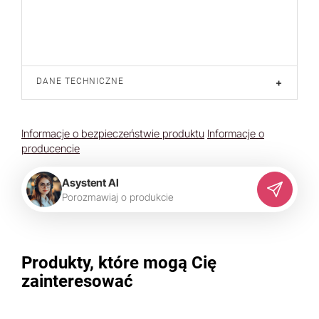
DANE TECHNICZNE
+
Informacje o bezpieczeństwie produktu
Informacje o
producencie
Asystent AI
P
o
r
o
z
m
a
w
i
a
j
o
p
r
o
d
u
k
c
i
e
Produkty, które mogą Cię
zainteresować