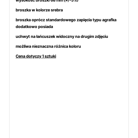
wysokość broszki 68
mm (+/-5%)
broszka w kolorze srebra
broszka oprócz standardowego zapięcia typu agrafka
dodatkowo posiada
uchwyt na łańcuszek
widoczny na drugim zdjęciu
możliwa nieznaczna różnica koloru
Cena dotyczy 1 sztuki