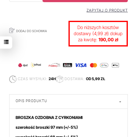
ZAPYTAJ O PRODUKT
Do niższych kosztów
DODAJ DO SCHOWKA
dostawy (4,99 zł) dokup
za kwotę:
190,00 zł
CZAS WYSYŁKI:
24H
DOSTAWA:
OD 5,99 ZŁ
OPIS PRODUKTU
-
BROSZKA OZDOBNA Z CYRKONIAMI
szerokość broszki 97 mm
(+/-5%)