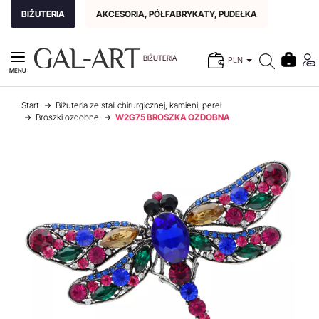
BIŻUTERIA
AKCESORIA, PÓŁFABRYKATY, PUDEŁKA
BIŻUTERIA
PLN
MENU
Start
Biżuteria ze stali chirurgicznej, kamieni, pereł
Broszki ozdobne
W2G75 BROSZKA OZDOBNA