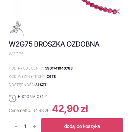
W2G75 BROSZKA OZDOBNA
W2G75
5901741940783
KOD PRODUCENTA:
C678
KOD WEWNĘTRZNY:
81 SZT.
DOSTĘPNOŚĆ:
HISTORIA CENY
42,90 zł
Cena netto:
34,88 zł
-
+
dodaj do koszyka