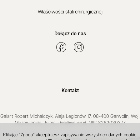
Właściwości stali chirurgicznej
Dołącz do nas
Kontakt
Galart
Robert Michalczyk
,
Aleja Legionów 17
,
08-400
Garwolin
, Woj.
Mazowieckie
,
, E-mail:
, NIP: 8262030377
bok@gal-art.pl
Klikając “Zgoda” akceptujesz zapisywanie wszystkich danych cookie
Sklep internetowy SOTE
INTLE
projekt i wdrożenie