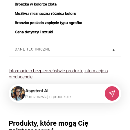
Broszka w kolorze złota
Możliwa nieznaczna różnica koloru
Broszka posiada zapięcie typu agrafka
Cena dotyczy 1 sztuki
DANE TECHNICZNE
+
Informacje o bezpieczeństwie produktu
Informacje o
producencie
Asystent AI
P
o
r
o
z
m
a
w
i
a
j
o
p
r
o
d
u
k
c
i
e
Produkty, które mogą Cię