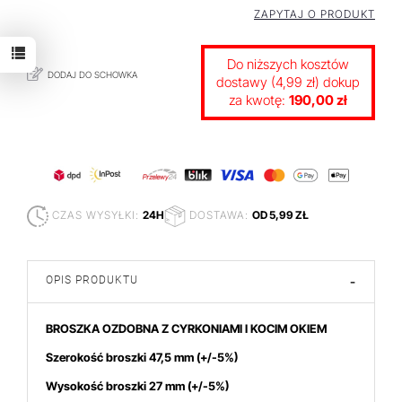
ZAPYTAJ O PRODUKT
Do niższych kosztów
DODAJ DO SCHOWKA
dostawy (4,99 zł) dokup
za kwotę:
190,00 zł
CZAS WYSYŁKI:
24H
DOSTAWA:
OD 5,99 ZŁ
OPIS PRODUKTU
-
BROSZKA OZDOBNA Z CYRKONIAMI I KOCIM OKIEM
Szerokość broszki 47,5 mm
(+/-5%)
Wysokość broszki 27
mm (+/-5%)