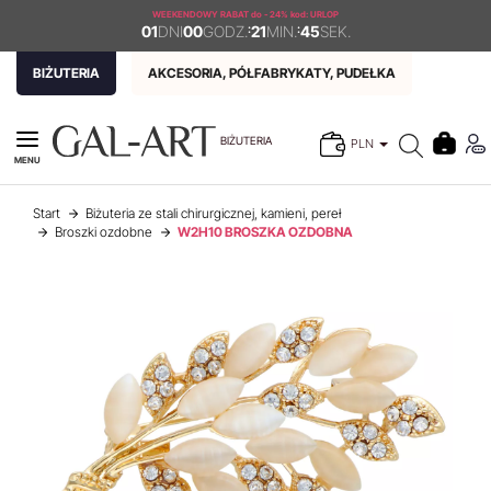
WEEKENDOWY RABAT
do - 24% kod: URLOP
01
DNI
00
GODZ.
:
21
MIN.
:
44
SEK.
BIŻUTERIA
AKCESORIA, PÓŁFABRYKATY, PUDEŁKA
BIŻUTERIA
PLN
MENU
Start
Biżuteria ze stali chirurgicznej, kamieni, pereł
Broszki ozdobne
W2H10 BROSZKA OZDOBNA