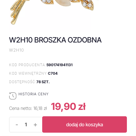
W2H10 BROSZKA OZDOBNA
W2H10
5901741941131
KOD PRODUCENTA:
C704
KOD WEWNĘTRZNY:
78 SZT.
DOSTĘPNOŚĆ:
HISTORIA CENY
19,90 zł
Cena netto:
16,18 zł
-
+
dodaj do koszyka