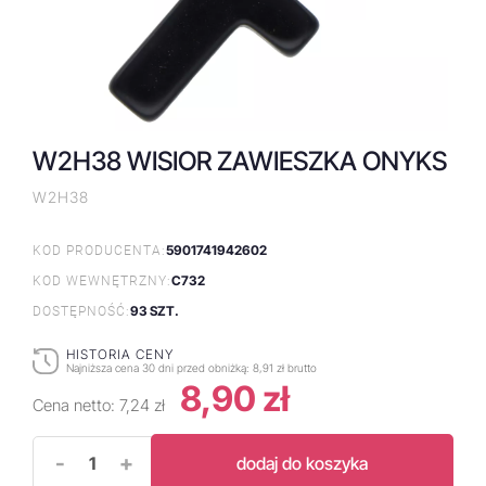
W2H38 WISIOR ZAWIESZKA ONYKS
W2H38
5901741942602
KOD PRODUCENTA:
C732
KOD WEWNĘTRZNY:
93 SZT.
DOSTĘPNOŚĆ:
HISTORIA CENY
Najniższa cena 30 dni przed obniżką:
8,91 zł brutto
8,90 zł
Cena netto:
7,24 zł
-
+
dodaj do koszyka