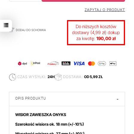
ZAPYTAJ O PRODUKT
Do niższych kosztów
DODAJ DO SCHOWKA
dostawy (4,99 zł) dokup
za kwotę:
190,00 zł
CZAS WYSYŁKI:
24H
DOSTAWA:
OD 5,99 ZŁ
OPIS PRODUKTU
-
WISIOR ZAWIESZKA ONYKS
Szerokość wisiora ok. 18 mm
(+/-10%)
Wysokość wisiora ok. 27
mm (+/-10%)