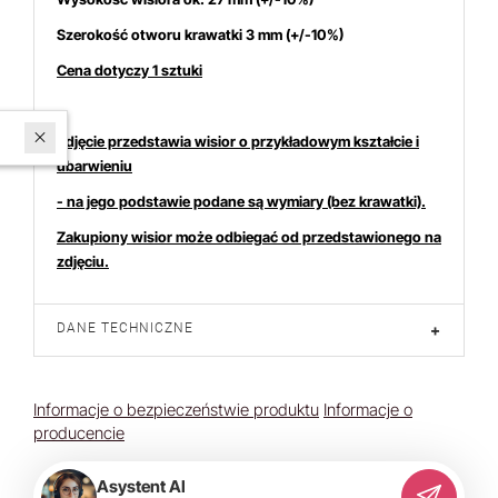
Szerokość otworu krawatki 3 mm (+/-10%)
Cena dotyczy 1 sztuki
W ostatnich 7 dniach produktem interesuje się
20
osób.
Zdjęcie przedstawia wisior o przykładowym kształcie i
ubarwieniu
- na jego podstawie podane są wymiary (bez krawatki).
Zakupiony wisior może odbiegać od przedstawionego na
zdjęciu.
DANE TECHNICZNE
+
Informacje o bezpieczeństwie produktu
Informacje o
producencie
Asystent AI