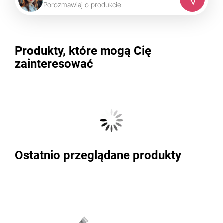
P
o
r
o
z
m
a
w
i
a
j
o
p
r
o
d
u
k
c
i
e
Produkty, które mogą Cię
zainteresować
Ostatnio przeglądane produkty