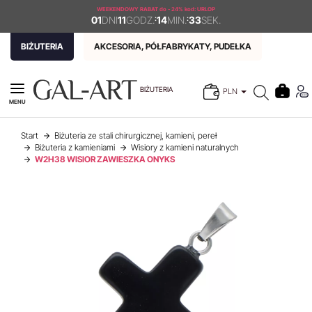
WEEKENDOWY RABAT
do - 24% kod: URLOP
01
DNI
11
GODZ.
:
14
MIN.
:
33
SEK.
BIŻUTERIA
AKCESORIA, PÓŁFABRYKATY, PUDEŁKA
BIŻUTERIA
PLN
MENU
Start
Biżuteria ze stali chirurgicznej, kamieni, pereł
Biżuteria z kamieniami
Wisiory z kamieni naturalnych
W2H38 WISIOR ZAWIESZKA ONYKS