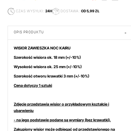
CZAS WYSYŁKI:
24H
DOSTAWA:
OD 5,99 ZŁ
OPIS PRODUKTU
-
WISIOR ZAWIESZKA NOC KAIRU
Szerokość wisiora ok. 18 mm
(+/-10%)
Wysokość wisiora ok. 25
mm (+/-10%)
Szerokość otworu krawatki 3 mm (+/-10%)
Cena dotyczy 1 sztuki
Zdjęcie przedstawia wisior o przykładowym kształcie i
ubarwieniu
- na jego podstawie podane są wymiary (bez krawatki).
Zakupiony wisior może odbiegać od przedstawionego na