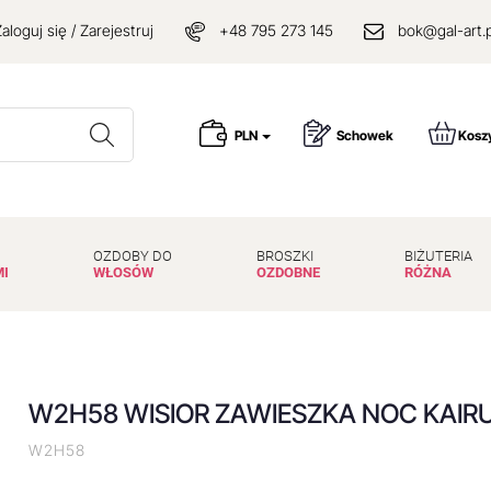
aloguj się / Zarejestruj
+48 795 273 145
bok@gal-art.p
Wyszukaj
PLN
Schowek
Kosz
OZDOBY DO
BROSZKI
BIŻUTERIA
MI
WŁOSÓW
OZDOBNE
RÓŻNA
W2H58 WISIOR ZAWIESZKA NOC KAIR
W2H58