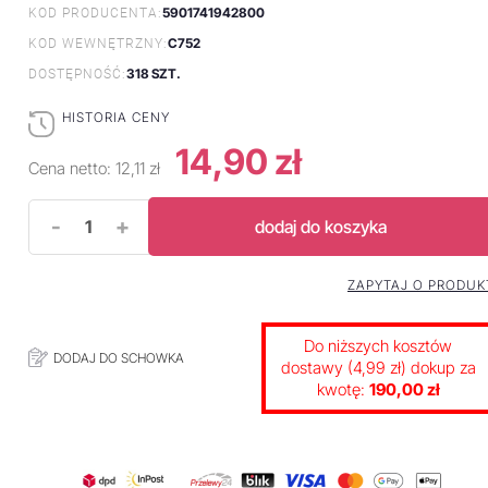
5901741942800
KOD PRODUCENTA:
C752
KOD WEWNĘTRZNY:
318 SZT.
DOSTĘPNOŚĆ:
HISTORIA CENY
14,90 zł
Cena netto:
12,11 zł
-
+
dodaj do koszyka
ZAPYTAJ O PRODUK
Do niższych kosztów
DODAJ DO SCHOWKA
dostawy (4,99 zł) dokup za
kwotę:
190,00 zł