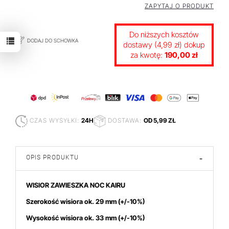
ZAPYTAJ O PRODUKT
Do niższych kosztów
DODAJ DO SCHOWKA
dostawy (4,99 zł) dokup
za kwotę:
190,00 zł
CZAS WYSYŁKI:
24H
DOSTAWA:
OD 5,99 ZŁ
OPIS PRODUKTU
-
WISIOR ZAWIESZKA NOC KAIRU
Szerokość wisiora ok. 29 mm
(+/-10%)
Wysokość wisiora ok. 33
mm (+/-10%)