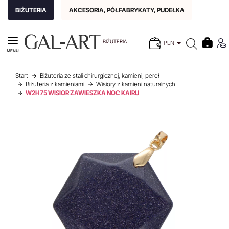
BIŻUTERIA
AKCESORIA, PÓŁFABRYKATY, PUDEŁKA
BIŻUTERIA
PLN
MENU
Start
Biżuteria ze stali chirurgicznej, kamieni, pereł
Biżuteria z kamieniami
Wisiory z kamieni naturalnych
W2H75 WISIOR ZAWIESZKA NOC KAIRU