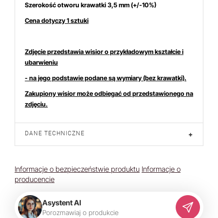
Szerokość otworu krawatki 3,5 mm (+/-10%)
Cena dotyczy 1 sztuki
Zdjęcie przedstawia wisior o przykładowym kształcie i
ubarwieniu
- na jego podstawie podane są wymiary (bez krawatki).
Zakupiony wisior może odbiegać od przedstawionego na
zdjęciu.
DANE TECHNICZNE
+
Informacje o bezpieczeństwie produktu
Informacje o
producencie
Asystent AI
P
o
r
o
z
m
a
w
i
a
j
o
p
r
o
d
u
k
c
i
e