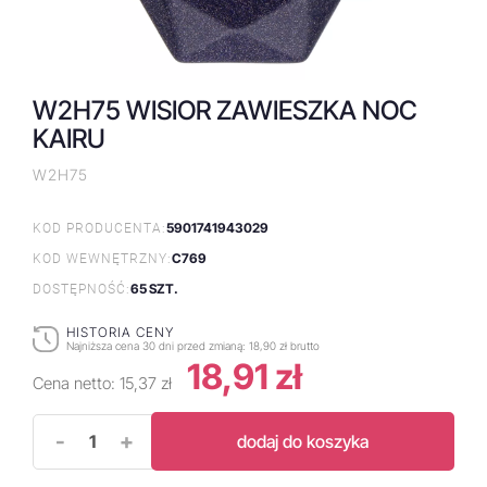
W2H75 WISIOR ZAWIESZKA NOC
KAIRU
W2H75
5901741943029
KOD PRODUCENTA:
C769
KOD WEWNĘTRZNY:
65 SZT.
DOSTĘPNOŚĆ:
HISTORIA CENY
Najniższa cena 30 dni przed zmianą:
18,90 zł brutto
18,91 zł
Cena netto:
15,37 zł
-
+
dodaj do koszyka