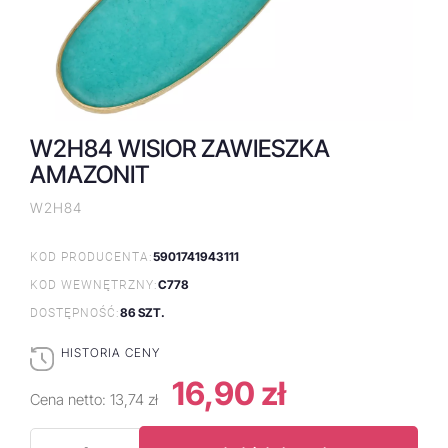
W2H84 WISIOR ZAWIESZKA
AMAZONIT
W2H84
5901741943111
KOD PRODUCENTA:
C778
KOD WEWNĘTRZNY:
86 SZT.
DOSTĘPNOŚĆ:
HISTORIA CENY
16,90 zł
Cena netto:
13,74 zł