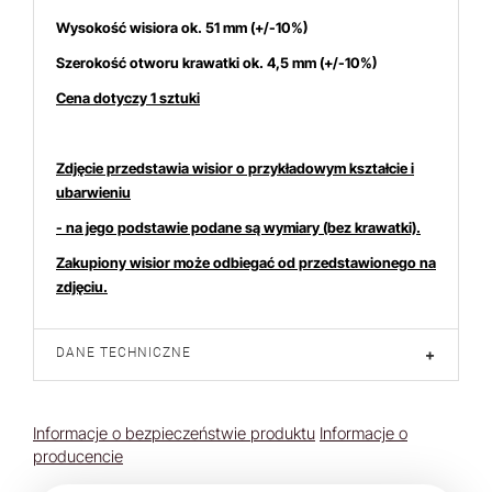
Wysokość wisiora ok. 51
mm (+/-10%)
Szerokość otworu krawatki ok. 4,5 mm (+/-10%)
Cena dotyczy 1 sztuki
Zdjęcie przedstawia wisior o przykładowym kształcie i
ubarwieniu
- na jego podstawie podane są wymiary (bez krawatki).
Zakupiony wisior może odbiegać od przedstawionego na
zdjęciu.
DANE TECHNICZNE
+
Informacje o bezpieczeństwie produktu
Informacje o
producencie