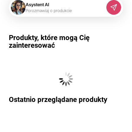
Asystent AI
P
o
r
o
z
m
a
w
i
a
j
o
p
r
o
d
u
k
c
i
e
Produkty, które mogą Cię
zainteresować
Ostatnio przeglądane produkty