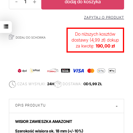
-
+
dodaj do koszyka
ZAPYTAJ O PRODUKT
Do niższych kosztów
DODAJ DO SCHOWKA
dostawy (4,99 zł) dokup
za kwotę:
190,00 zł
CZAS WYSYŁKI:
24H
DOSTAWA:
OD 5,99 ZŁ
OPIS PRODUKTU
-
WISIOR ZAWIESZKA AMAZONIT
Szerokość wisiora ok. 18 mm
(+/-10%)