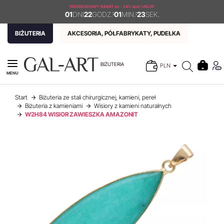
WEEKENDOWY RABAT
do - 24% kod: URLOP
01
DNI
22
GODZ.
:
01
MIN.
:
23
SEK.
BIŻUTERIA
AKCESORIA, PÓŁFABRYKATY, PUDEŁKA
BIŻUTERIA
PLN
MENU
Start
Biżuteria ze stali chirurgicznej, kamieni, pereł
Biżuteria z kamieniami
Wisiory z kamieni naturalnych
W2H84 WISIOR ZAWIESZKA AMAZONIT