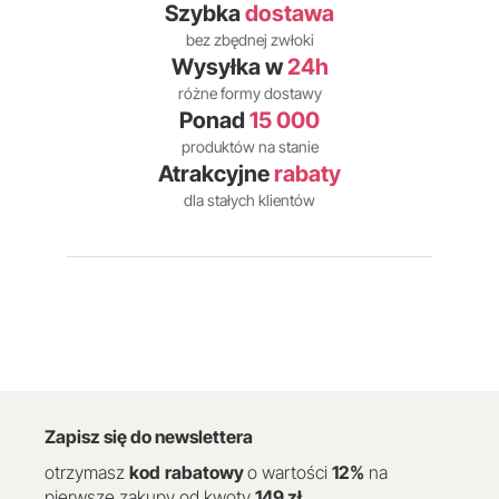
Szybka
dostawa
bez zbędnej zwłoki
Wysyłka w
24h
różne formy dostawy
Ponad
15 000
produktów na stanie
Atrakcyjne
rabaty
dla stałych klientów
Zapisz się do newslettera
otrzymasz
kod
rabatowy
o wartości
12
%
na
pierwsze zakupy od kwoty
149 zł
.