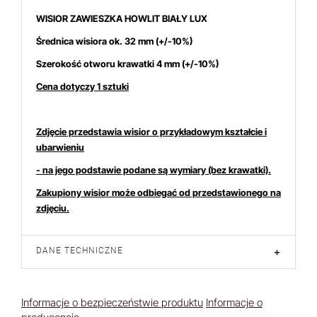
WISIOR ZAWIESZKA HOWLIT BIAŁY LUX
Średnica wisiora ok. 32 mm
(+/-10%)
Szerokość otworu krawatki 4 mm (+/-10%)
Cena dotyczy 1 sztuki
Zdjęcie przedstawia wisior o przykładowym kształcie i
ubarwieniu
- na jego podstawie podane są wymiary (bez krawatki).
Zakupiony wisior może odbiegać od przedstawionego na
zdjęciu.
DANE TECHNICZNE
+
Informacje o bezpieczeństwie produktu
Informacje o