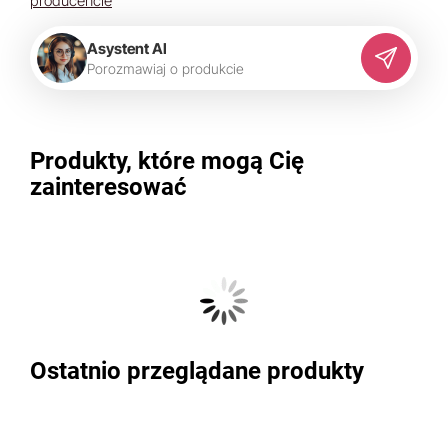
producencie
Asystent AI
P
o
r
o
z
m
a
w
i
a
j
o
p
r
o
d
u
k
c
i
e
Produkty, które mogą Cię
zainteresować
Ostatnio przeglądane produkty