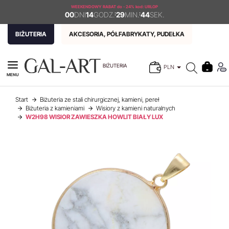
WEEKENDOWY RABAT
do - 24% kod: URLOP
00
DNI
14
GODZ.
:
29
MIN.
:
44
SEK.
BIŻUTERIA
AKCESORIA, PÓŁFABRYKATY, PUDEŁKA
BIŻUTERIA
PLN
MENU
Start
Biżuteria ze stali chirurgicznej, kamieni, pereł
Biżuteria z kamieniami
Wisiory z kamieni naturalnych
W2H98 WISIOR ZAWIESZKA HOWLIT BIAŁY LUX