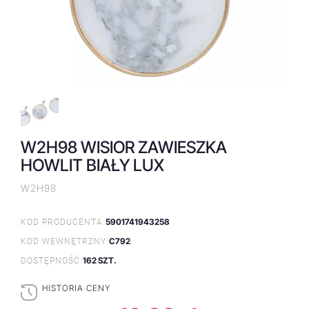
W2H98 WISIOR ZAWIESZKA
HOWLIT BIAŁY LUX
W2H98
5901741943258
KOD PRODUCENTA:
C792
KOD WEWNĘTRZNY:
162 SZT.
DOSTĘPNOŚĆ:
HISTORIA CENY