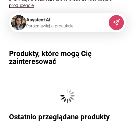
producencie
Asystent AI
P
o
r
o
z
m
a
w
i
a
j
o
p
r
o
d
u
k
c
i
e
Produkty, które mogą Cię
zainteresować
Ostatnio przeglądane produkty