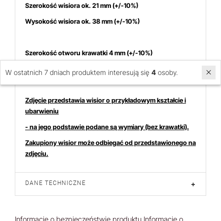
Szerokość wisiora ok. 21 mm
(+/-10%)
Wysokość wisiora ok. 38
mm (+/-10%)
Szerokość otworu krawatki 4 mm (+/-10%)
Cena dotyczy 1 sztuki
W ostatnich 7 dniach produktem interesują się
4
osoby.
Zdjęcie przedstawia wisior o przykładowym kształcie i
ubarwieniu
- na jego podstawie podane są wymiary (bez krawatki).
Zakupiony wisior może odbiegać od przedstawionego na
zdjęciu.
DANE TECHNICZNE
+
Informacje o bezpieczeństwie produktu
Informacje o