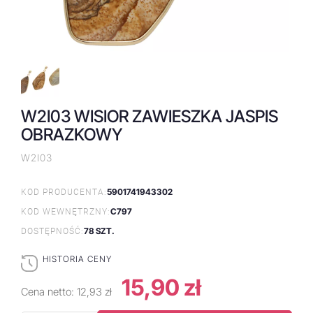
W2I03 WISIOR ZAWIESZKA JASPIS
OBRAZKOWY
W2I03
5901741943302
KOD PRODUCENTA:
C797
KOD WEWNĘTRZNY:
78 SZT.
DOSTĘPNOŚĆ:
HISTORIA CENY
15,90 zł
Cena netto:
12,93 zł