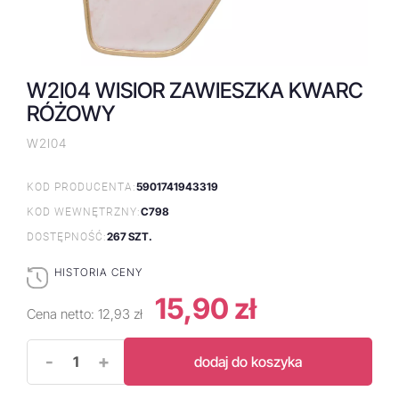
W2I04 WISIOR ZAWIESZKA KWARC
RÓŻOWY
W2I04
5901741943319
KOD PRODUCENTA:
C798
KOD WEWNĘTRZNY:
267 SZT.
DOSTĘPNOŚĆ:
HISTORIA CENY
15,90 zł
Cena netto:
12,93 zł
-
+
dodaj do koszyka