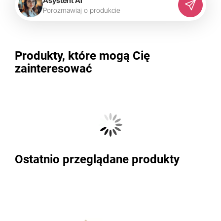
Asystent AI
P
o
r
o
z
m
a
w
i
a
j
o
p
r
o
d
u
k
c
i
e
Produkty, które mogą Cię
zainteresować
Ostatnio przeglądane produkty