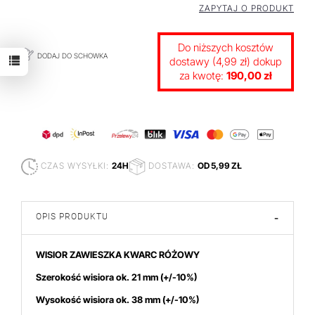
ZAPYTAJ O PRODUKT
Do niższych kosztów
DODAJ DO SCHOWKA
dostawy (4,99 zł) dokup
za kwotę:
190,00 zł
CZAS WYSYŁKI:
24H
DOSTAWA:
OD 5,99 ZŁ
OPIS PRODUKTU
-
WISIOR ZAWIESZKA KWARC RÓŻOWY
Szerokość wisiora ok. 21 mm
(+/-10%)
Wysokość wisiora ok. 38
mm (+/-10%)