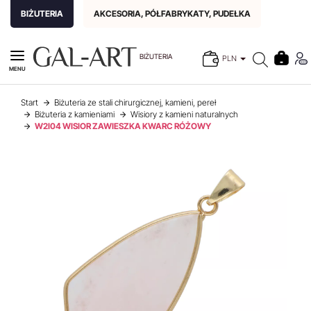
BIŻUTERIA
AKCESORIA, PÓŁFABRYKATY, PUDEŁKA
BIŻUTERIA
PLN
MENU
Start
Biżuteria ze stali chirurgicznej, kamieni, pereł
Biżuteria z kamieniami
Wisiory z kamieni naturalnych
W2I04 WISIOR ZAWIESZKA KWARC RÓŻOWY