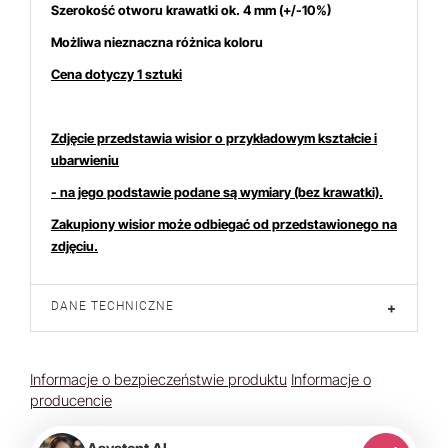
Szerokość otworu krawatki ok. 4 mm (+/-10%)
Możliwa nieznaczna różnica koloru
Cena dotyczy 1 sztuki
Zdjęcie przedstawia wisior o przykładowym kształcie i
ubarwieniu
- na jego podstawie podane są wymiary (bez krawatki).
Zakupiony wisior może odbiegać od przedstawionego na
zdjęciu.
DANE TECHNICZNE
+
Informacje o bezpieczeństwie produktu
Informacje o
producencie