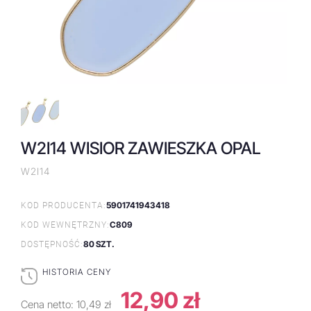
W2I14 WISIOR ZAWIESZKA OPAL
W2I14
5901741943418
KOD PRODUCENTA:
C809
KOD WEWNĘTRZNY:
80 SZT.
DOSTĘPNOŚĆ:
HISTORIA CENY
12,90 zł
Cena netto:
10,49 zł