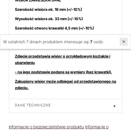
WISIOR ZAWIESZKA OPAL
Szerokość wisiora ok. 16 mm
(+/-10%)
Wysokość wisiora ok. 33
mm (+/-10%)
Szerokość otworu krawatki 4,5 mm (+/-10%)
Cena dotyczy 1 sztuki
W ostatnich 7 dniach produktem interesuje się
7
osób.
Zdjęcie przedstawia wisior o przykładowym kształcie i
ubarwieniu
- na jego podstawie podane są wymiary (bez krawatki).
Zakupiony wisior może odbiegać od przedstawionego na
zdjęciu.
DANE TECHNICZNE
+
Informacje o bezpieczeństwie produktu
Informacje o