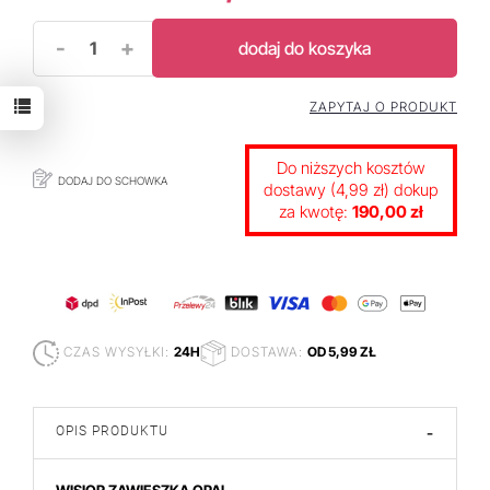
-
+
dodaj do koszyka
ZAPYTAJ O PRODUKT
Do niższych kosztów
DODAJ DO SCHOWKA
dostawy (4,99 zł) dokup
za kwotę:
190,00 zł
CZAS WYSYŁKI:
24H
DOSTAWA:
OD 5,99 ZŁ
OPIS PRODUKTU
-