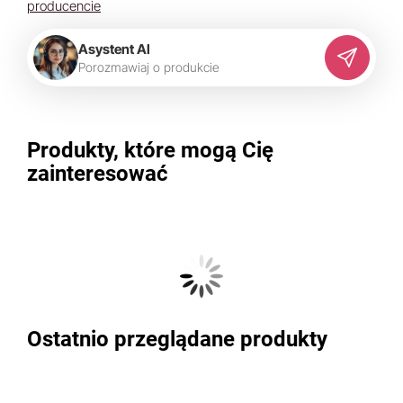
producencie
Asystent AI
P
o
r
o
z
m
a
w
i
a
j
o
p
r
o
d
u
k
c
i
e
Produkty, które mogą Cię
zainteresować
Ostatnio przeglądane produkty