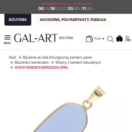
WEEKENDOWY RABAT
do - 24% kod: URLOP
00
DNI
19
GODZ.
:
35
MIN.
:
11
SEK.
BIŻUTERIA
AKCESORIA, PÓŁFABRYKATY, PUDEŁKA
BIŻUTERIA
PLN
MENU
Start
Biżuteria ze stali chirurgicznej, kamieni, pereł
Biżuteria z kamieniami
Wisiory z kamieni naturalnych
W2I14 WISIOR ZAWIESZKA OPAL