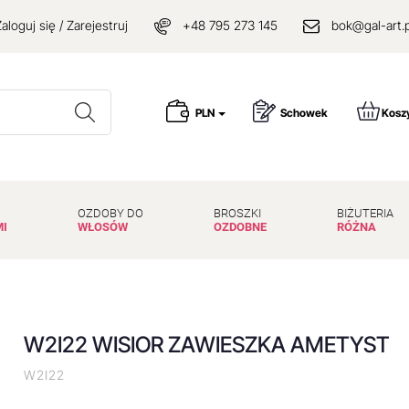
aloguj się / Zarejestruj
+48 795 273 145
bok@gal-art.p
Wyszukaj
PLN
Schowek
Kosz
OZDOBY DO
BROSZKI
BIŻUTERIA
MI
WŁOSÓW
OZDOBNE
RÓŻNA
W2I22 WISIOR ZAWIESZKA AMETYST
W2I22