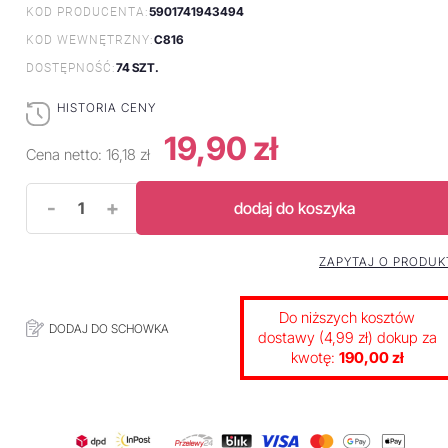
5901741943494
KOD PRODUCENTA:
C816
KOD WEWNĘTRZNY:
74 SZT.
DOSTĘPNOŚĆ:
HISTORIA CENY
19,90 zł
Cena netto:
16,18 zł
-
+
dodaj do koszyka
ZAPYTAJ O PRODUK
Do niższych kosztów
DODAJ DO SCHOWKA
dostawy (4,99 zł) dokup za
kwotę:
190,00 zł