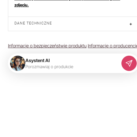
zdjęciu.
DANE TECHNICZNE
+
Informacje o bezpieczeństwie produktu
Informacje o producenci
Asystent AI
P
o
r
o
z
m
a
w
i
a
j
o
p
r
o
d
u
k
c
i
e