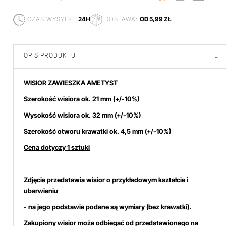
CZAS WYSYŁKI:
24H
DOSTAWA:
OD 5,99 ZŁ
OPIS PRODUKTU
-
WISIOR ZAWIESZKA AMETYST
Szerokość wisiora ok. 21 mm
(+/-10%)
Wysokość wisiora ok. 32
mm (+/-10%)
Szerokość otworu krawatki ok. 4,5 mm (+/-10%)
Cena dotyczy 1 sztuki
Zdjęcie przedstawia wisior o przykładowym kształcie i
ubarwieniu
- na jego podstawie podane są wymiary (bez krawatki).
Zakupiony wisior może odbiegać od przedstawionego na