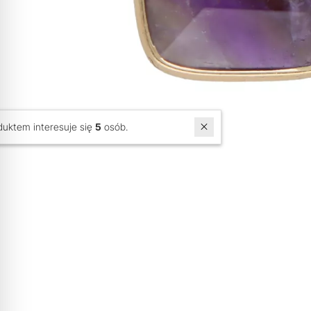
W ostatnich 7 dniach produktem interesuje się
5
osób.