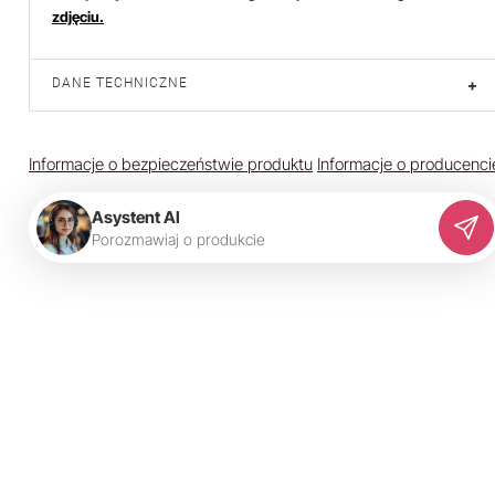
zdjęciu.
DANE TECHNICZNE
+
Informacje o bezpieczeństwie produktu
Informacje o producenci
Asystent AI
P
o
r
o
z
m
a
w
i
a
j
o
p
r
o
d
u
k
c
i
e