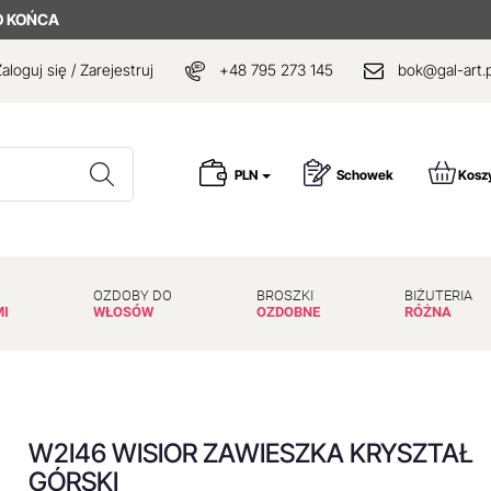
O KOŃCA
aloguj się / Zarejestruj
+48 795 273 145
bok@gal-art.p
Wyszukaj
PLN
Schowek
Kosz
OZDOBY DO
BROSZKI
BIŻUTERIA
MI
WŁOSÓW
OZDOBNE
RÓŻNA
W2I46 WISIOR ZAWIESZKA KRYSZTAŁ
GÓRSKI