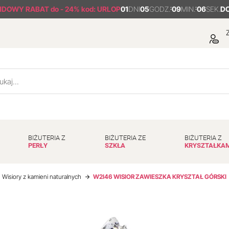
NDOWY RABAT
do - 24% kod: URLOP
01
DNI
05
GODZ.
:
09
MIN.
:
06
SEK.
D
Z
BIŻUTERIA Z
BIŻUTERIA ZE
BIŻUTERIA Z
PERŁY
SZKŁA
KRYSZTAŁKA
Wisiory z kamieni naturalnych
W2I46 WISIOR ZAWIESZKA KRYSZTAŁ GÓRSKI