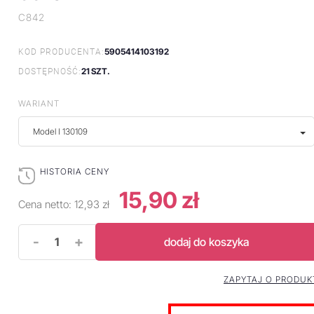
C842
5905414103192
KOD PRODUCENTA:
21 SZT.
DOSTĘPNOŚĆ:
WARIANT
Model I 130109
HISTORIA CENY
15,90 zł
Cena netto:
12,93 zł
-
+
dodaj do koszyka
ZAPYTAJ O PRODUK