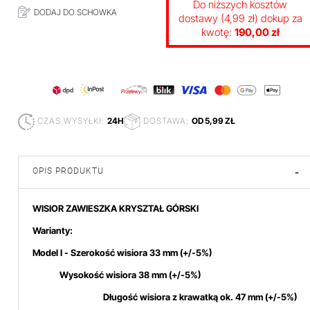
Do niższych kosztów
DODAJ DO SCHOWKA
dostawy (4,99 zł) dokup za
kwotę:
190,00 zł
CZAS WYSYŁKI:
24H
DOSTAWA:
OD 5,99 ZŁ
OPIS PRODUKTU
-
WISIOR ZAWIESZKA KRYSZTAŁ GÓRSKI
Warianty:
Model I - Szerokość wisiora 33 mm
(+/-5%)
Wysokość wisiora 38 mm (+/-5%)
Długość wisiora z krawatką ok. 47 mm (+/-5%)