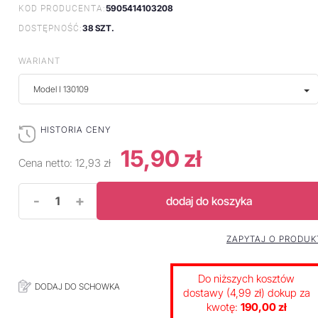
5905414103208
KOD PRODUCENTA:
38 SZT.
DOSTĘPNOŚĆ:
WARIANT
Model I 130109
HISTORIA CENY
15,90 zł
Cena netto:
12,93 zł
-
+
dodaj do koszyka
ZAPYTAJ O PRODUK
Do niższych kosztów
DODAJ DO SCHOWKA
dostawy (4,99 zł) dokup za
kwotę:
190,00 zł