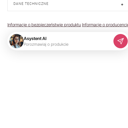
DANE TECHNICZNE
+
Informacje o bezpieczeństwie produktu
Informacje o producenci
Asystent AI
P
o
r
o
z
m
a
w
i
a
j
o
p
r
o
d
u
k
c
i
e