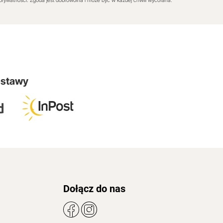
 prywatności. Zgoda jest dobrowolna i może być w każdej chwili wycofana.
ostawy
Dołącz do nas