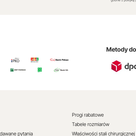
godnie z polityką
Metody d
Progi rabatowe
Tabele rozmiarów
adawane pytania
Właściwości stali chirurgicznej