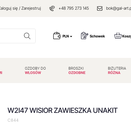
aloguj się / Zarejestruj
+48 795 273 145
bok@gal-art.p
Wyszukaj
PLN
Schowek
Kosz
OZDOBY DO
BROSZKI
BIŻUTERIA
MI
WŁOSÓW
OZDOBNE
RÓŻNA
W2I47 WISIOR ZAWIESZKA UNAKIT
C844