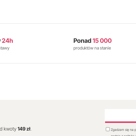
w
24h
Ponad
15 000
stawy
produktów na stanie
od kwoty
149 zł
.
Zgadzam się na p