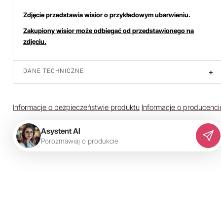
Zdjęcie przedstawia wisior o przykładowym ubarwieniu.
Zakupiony wisior może odbiegać od przedstawionego na
zdjęciu.
DANE TECHNICZNE
+
Informacje o bezpieczeństwie produktu
Informacje o producenci
Asystent AI
P
o
r
o
z
m
a
w
i
a
j
o
p
r
o
d
u
k
c
i
e