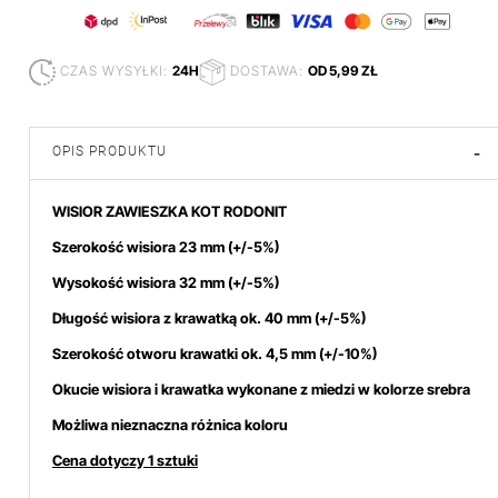
CZAS WYSYŁKI:
24H
DOSTAWA:
OD 5,99 ZŁ
OPIS PRODUKTU
-
WISIOR ZAWIESZKA KOT RODONIT
Szerokość wisiora 23 mm
(+/-5%)
Wysokość wisiora 32 mm (+/-5%)
Długość wisiora z krawatką ok. 40 mm (+/-5%)
Szerokość otworu krawatki ok. 4,5 mm (+/-10%)
Okucie wisiora i krawatka wykonane z miedzi w kolorze srebra
Możliwa nieznaczna różnica koloru
Cena dotyczy 1 sztuki