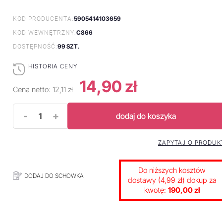
5905414103659
KOD PRODUCENTA:
C866
KOD WEWNĘTRZNY:
99 SZT.
DOSTĘPNOŚĆ:
HISTORIA CENY
14,90 zł
Cena netto:
12,11 zł
-
+
dodaj do koszyka
ZAPYTAJ O PRODUK
Do niższych kosztów
DODAJ DO SCHOWKA
dostawy (4,99 zł) dokup za
kwotę:
190,00 zł