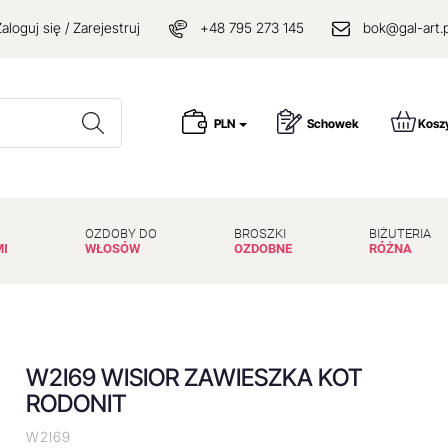
aloguj się / Zarejestruj
+48 795 273 145
bok@gal-art.p
Wyszukaj
PLN
Schowek
Kosz
OZDOBY DO
BROSZKI
BIŻUTERIA
MI
WŁOSÓW
OZDOBNE
RÓŻNA
W2I69 WISIOR ZAWIESZKA KOT
RODONIT
W2I69