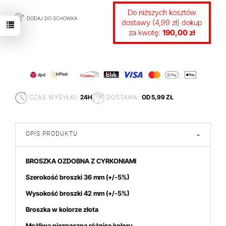
Do niższych kosztów
DODAJ DO SCHOWKA
dostawy (4,99 zł) dokup
za kwotę:
190,00 zł
CZAS WYSYŁKI:
24H
DOSTAWA:
OD 5,99 ZŁ
OPIS PRODUKTU
-
BROSZKA OZDOBNA Z CYRKONIAMI
Szerokość broszki 36 mm
(+/-5%)
Wysokość broszki 42
mm (+/-5%)
Broszka w kolorze złota
Możliwa nieznaczna różnica koloru