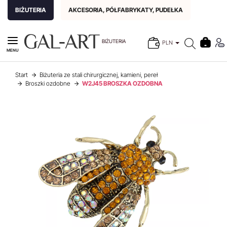
BIŻUTERIA
AKCESORIA, PÓŁFABRYKATY, PUDEŁKA
BIŻUTERIA
PLN
MENU
Start
Biżuteria ze stali chirurgicznej, kamieni, pereł
Broszki ozdobne
W2J45 BROSZKA OZDOBNA