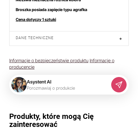
Broszka posiada zapięcie typu agrafka
Cena dotyczy 1 sztuki
DANE TECHNICZNE
+
Informacje o bezpieczeństwie produktu
Informacje o
producencie
Asystent AI
P
o
r
o
z
m
a
w
i
a
j
o
p
r
o
d
u
k
c
i
e
Produkty, które mogą Cię
zainteresować