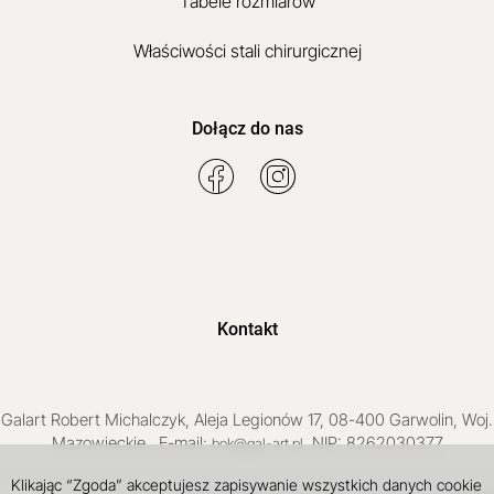
Tabele rozmiarów
Właściwości stali chirurgicznej
Dołącz do nas
Kontakt
Galart
Robert Michalczyk
,
Aleja Legionów 17
,
08-400
Garwolin
, Woj.
Mazowieckie
,
, E-mail:
, NIP: 8262030377
bok@gal-art.pl
Klikając “Zgoda” akceptujesz zapisywanie wszystkich danych cookie