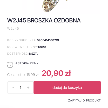
W2J45 BROSZKA OZDOBNA
W2J45
5905414100719
KOD PRODUCENTA:
C929
KOD WEWNĘTRZNY:
8 SZT.
DOSTĘPNOŚĆ:
HISTORIA CENY
20,90 zł
Cena netto:
16,99 zł
-
+
dodaj do koszyka
ZAPYTAJ O PRODUKT