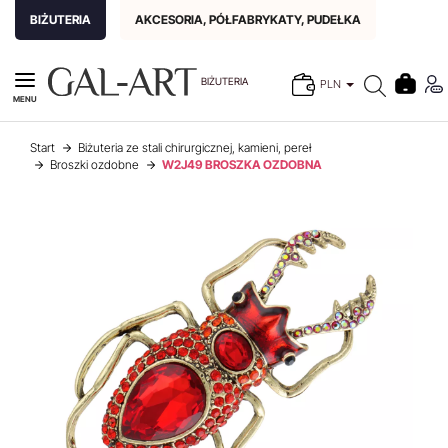
BIŻUTERIA
AKCESORIA, PÓŁFABRYKATY, PUDEŁKA
BIŻUTERIA
PLN
MENU
Start
Biżuteria ze stali chirurgicznej, kamieni, pereł
Broszki ozdobne
W2J49 BROSZKA OZDOBNA