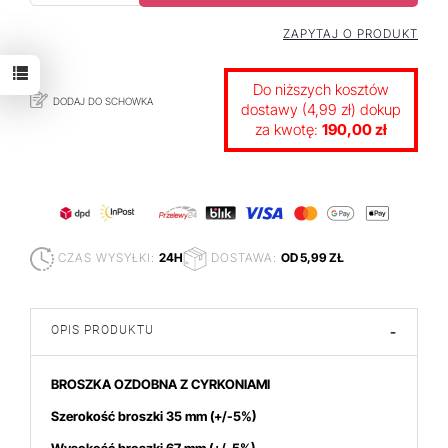
ZAPYTAJ O PRODUKT
Do niższych kosztów
DODAJ DO SCHOWKA
dostawy (4,99 zł) dokup
za kwotę:
190,00 zł
CZAS WYSYŁKI:
24H
DOSTAWA:
OD 5,99 ZŁ
OPIS PRODUKTU
-
BROSZKA OZDOBNA Z CYRKONIAMI
Szerokość broszki 35 mm
(+/-5%)