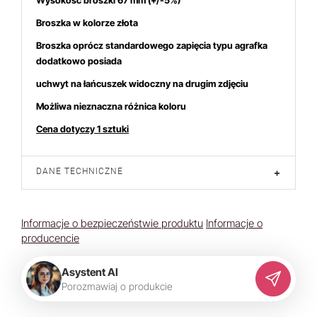
Wysokość broszki 67
mm (+/-5%)
Broszka w kolorze złota
Broszka oprócz standardowego zapięcia typu agrafka
dodatkowo posiada
uchwyt na łańcuszek
widoczny na drugim zdjęciu
Możliwa nieznaczna różnica koloru
Cena dotyczy 1 sztuki
DANE TECHNICZNE
+
Informacje o bezpieczeństwie produktu
Informacje o
producencie
Asystent AI
P
o
r
o
z
m
a
w
i
a
j
o
p
r
o
d
u
k
c
i
e