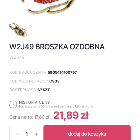
W2J49 BROSZKA OZDOBNA
W2J49
5905414100757
KOD PRODUCENTA:
C933
KOD WEWNĘTRZNY:
67 SZT.
DOSTĘPNOŚĆ:
HISTORIA CENY
Najniższa cena 30 dni przed obniżką:
21,90 zł brutto
21,89 zł
Cena netto:
17,80 zł
-
+
dodaj do koszyka