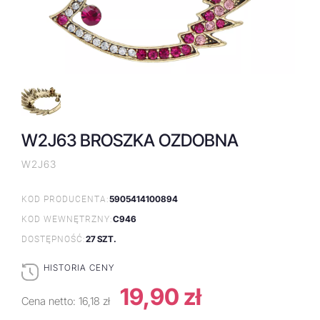
W2J63 BROSZKA OZDOBNA
W2J63
5905414100894
KOD PRODUCENTA:
C946
KOD WEWNĘTRZNY:
27 SZT.
DOSTĘPNOŚĆ:
HISTORIA CENY
19,90 zł
Cena netto:
16,18 zł