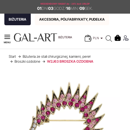
WEEKENDOWY RABAT
do - 24% kod: URLOP
01
DNI
03
GODZ.
:
16
MIN.
:
09
SEK.
BIŻUTERIA
AKCESORIA, PÓŁFABRYKATY, PUDEŁKA
BIŻUTERIA
PLN
MENU
Start
Biżuteria ze stali chirurgicznej, kamieni, pereł
Broszki ozdobne
W2J63 BROSZKA OZDOBNA