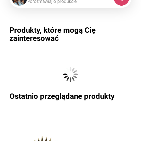
P
o
r
o
z
m
a
w
i
a
j
o
p
r
o
d
u
k
c
i
e
Produkty, które mogą Cię
zainteresować
Ostatnio przeglądane produkty